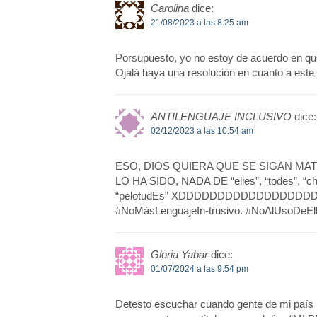
Carolina
dice:
21/08/2023 a las 8:25 am
Porsupuesto, yo no estoy de acuerdo en que 
Ojalá haya una resolución en cuanto a este
ANTILENGUAJE INCLUSIVO
dice:
02/12/2023 a las 10:54 am
ESO, DIOS QUIERA QUE SE SIGAN MA
LO HA SIDO, NADA DE “elles”, “todes”
“pelotudEs” XDDDDDDDDDDDDDDD
#NoMásLenguajeIn-trusivo. #NoAlUsoDeEl
Gloria Yabar
dice:
01/07/2024 a las 9:54 pm
Detesto escuchar cuando gente de mi pa