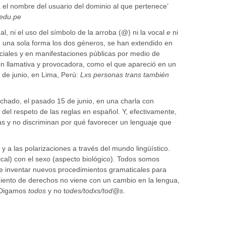
 el nombre del usuario del dominio al que pertenece’
edu.pe
, ni el uso del símbolo de la arroba (@) ni la vocal
e
ni
n una sola forma los dos géneros, se han extendido en
ociales y en manifestaciones públicas por medio de
ón llamativa y provocadora, como el que apareció en un
 de junio, en Lima, Perú:
Lxs personas trans también
hado, el pasado 15 de junio, en una charla con
 del respeto de las reglas en español. Y, efectivamente,
s y no discriminan por qué favorecer un lenguaje que
 a las polarizaciones a través del mundo lingüístico.
al) con el sexo (aspecto biológico). Todos somos
e inventar nuevos procedimientos gramaticales para
miento de derechos no viene con un cambio en la lengua,
. Digamos
t
odos
y no t
odes/todxs/tod@s
.