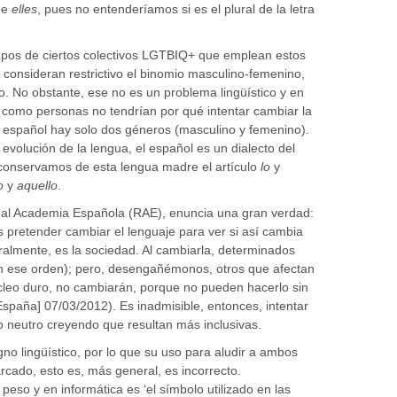
de
elles
, pues no entenderíamos si es el plural de la letra
upos de ciertos colectivos LGTBIQ+ que emplean estos
onsideran restrictivo el binomio masculino-femenino,
ro. No obstante, ese no es un problema lingüístico y en
como personas no tendrían por qué intentar cambiar la
n español hay solo dos géneros (masculino y femenino).
 evolución de la lengua, el español es un dialecto del
e conservamos de esta lengua madre el artículo
lo
y
so
y
aquello
.
eal Academia Española (RAE), enuncia una gran verdad:
s pretender cambiar el lenguaje para ver si así cambia
ralmente, es la sociedad. Al cambiarla, determinados
n ese orden); pero, desengañémonos, otros que afectan
núcleo duro, no cambiarán, porque no pueden hacerlo sin
España] 07/03/2012). Es inadmisible, entonces, intentar
 neutro creyendo que resultan más inclusivas.
gno lingüístico, por lo que su uso para aludir a ambos
cado, esto es, más general, es incorrecto.
so y en informática es ‘el símbolo utilizado en las