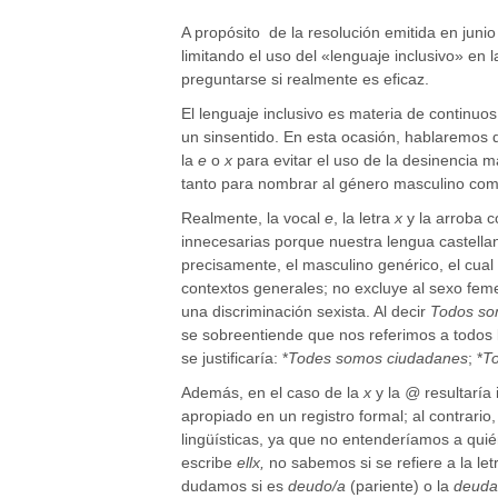
A propósito de la resolución emitida en juni
limitando el uso del «lenguaje inclusivo» en l
preguntarse si realmente es eficaz.
El lenguaje inclusivo es materia de continuo
un sinsentido. En esta ocasión, hablaremos 
la
e
o
x
para evitar el uso de la desinencia 
tanto para nombrar al género masculino com
Realmente, la vocal
e
, la letra
x
y la arroba 
innecesarias porque nuestra lengua castellan
precisamente, el masculino genérico, el cua
contextos generales; no excluye al sexo femen
una discriminación sexista. Al decir
Todos so
se sobreentiende que nos referimos a todos 
se justificaría: *
Todes somos ciudadanes
; *
T
Además, en el caso de la
x
y la
@
resultaría 
apropiado en un registro formal; al contrari
lingüísticas, ya que no entenderíamos a quién
escribe
ellx,
no sabemos si se refiere a la le
dudamos si es
deudo/a
(pariente) o la
deuda