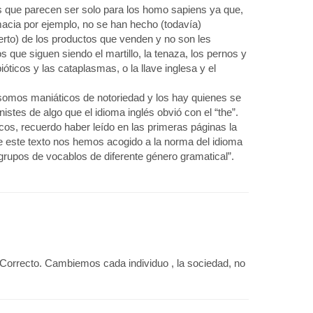
as que parecen ser solo para los homo sapiens ya que,
rmacia por ejemplo, no se han hecho (todavía)
erto) de los productos que venden y no son les
s que siguen siendo el martillo, la tenaza, los pernos y
bióticos y las cataplasmas, o la llave inglesa y el
somos maniáticos de notoriedad y los hay quienes se
tes de algo que el idioma inglés obvió con el “the”.
cos, recuerdo haber leído en las primeras páginas la
de este texto nos hemos acogido a la norma del idioma
grupos de vocablos de diferente género gramatical”.
 Correcto. Cambiemos cada individuo , la sociedad, no