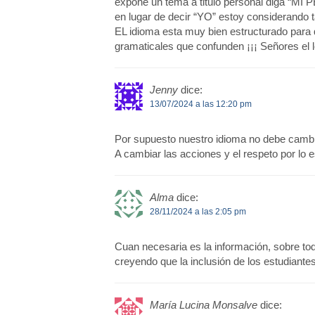
expone un tema a titulo personal diga “MI 
en lugar de decir “YO” estoy considerando t
EL idioma esta muy bien estructurado para q
gramaticales que confunden ¡¡¡ Señores el le
Jenny
dice:
13/07/2024 a las 12:20 pm
Por supuesto nuestro idioma no debe cambiar
A cambiar las acciones y el respeto por lo e
Alma
dice:
28/11/2024 a las 2:05 pm
Cuan necesaria es la información, sobre tod
creyendo que la inclusión de los estudiantes
María Lucina Monsalve
dice: