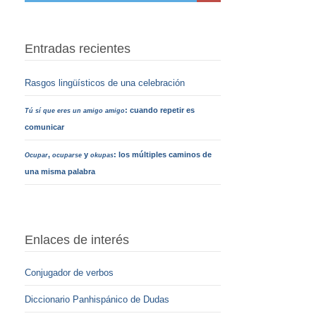
Entradas recientes
Rasgos lingüísticos de una celebración
: cuando repetir es
Tú sí que eres un amigo amigo
comunicar
,
y
: los múltiples caminos de
Ocupar
ocuparse
okupas
una misma palabra
Enlaces de interés
Conjugador de verbos
Diccionario Panhispánico de Dudas