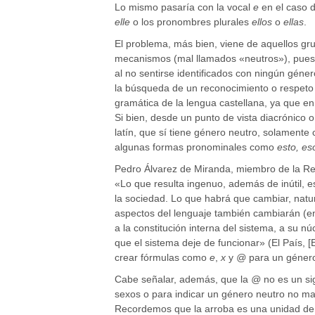
Lo mismo pasaría con la vocal
e
en el caso 
elle
o los pronombres plurales
ellos
o
ellas
.
El problema, más bien, viene de aquellos gr
mecanismos (mal llamados «neutros»), pues c
al no sentirse identificados con ningún géne
la búsqueda de un reconocimiento o respeto 
gramática de la lengua castellana, ya que e
Si bien, desde un punto de vista diacrónico o
latín, que sí tiene género neutro, solament
algunas formas pronominales como
esto, e
Pedro Álvarez de Miranda, miembro de la R
«Lo que resulta ingenuo, además de inútil, e
la sociedad. Lo que habrá que cambiar, natu
aspectos del lenguaje también cambiarán (e
a la constitución interna del sistema, a su 
que el sistema deje de funcionar» (El País, [
crear fórmulas como
e
,
x
y
@
para un género
Cabe señalar, además, que la
@
no es un si
sexos o para indicar un género neutro no mar
Recordemos que la arroba es una unidad de pe