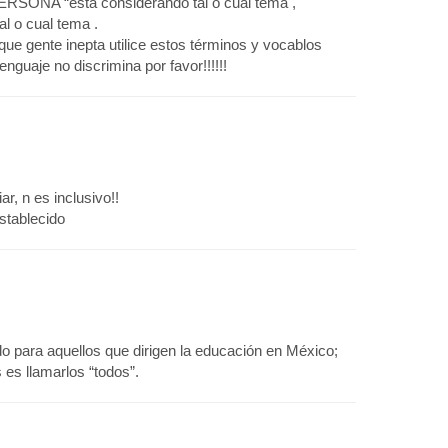
PERSONA “esta considerando tal o cual tema ,
al o cual tema .
ue gente inepta utilice estos términos y vocablos
nguaje no discrimina por favor!!!!!!
, n es inclusivo!!
stablecido
o para aquellos que dirigen la educación en México;
 es llamarlos “todos”.