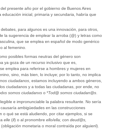
o del presente año por el gobierno de Buenos Aires
a educación inicial, primaria y secundaria, habría que
s debates, para algunos es una innovación, para otros,
de la sugerencia de emplear la arroba (@) y letras como
masculina, que se emplea en español de modo genérico
o al femenino.
como posibles formas neutras del género son
a ya goza de un recurso inclusivo que es,
l se emplea para referirse a hombres y mujeres en
ino, sino, más bien, lo incluye; por lo tanto, no implica
mos ciudadanos
, estamos incluyendo a ambos géneros,
los ciudadanos y a todas las ciudadanas, por ende, no
odxs somos ciudadanxs
o *
Tod@ somos ciudadan@s
.
ilegible e impronunciable la palabra resultante. No sería
o, causaría ambigüedades en las construcciones
 o qué se está aludiendo, por citar ejemplos, si se
tra
elle
(
ll
) o al pronombre
ello/ella;
con
deud@s,
(obligación monetaria o moral contraída por alguienl).