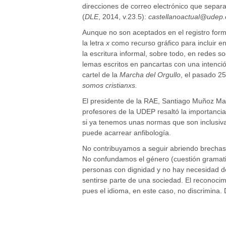
direcciones de correo electrónico que separa
(
DLE
, 2014, v.23.5):
castellanoactual@udep.
Aunque no son aceptados en el registro formal
la letra
x
como recurso gráfico para incluir e
la escritura informal, sobre todo, en redes s
lemas escritos en pancartas con una intenci
cartel de la
Marcha del Orgullo
, el pasado 25
somos cristianxs.
El presidente de la RAE, Santiago Muñoz Mac
profesores de la UDEP resaltó la importancia
si ya tenemos unas normas que son inclusiva
puede acarrear anfibología.
No contribuyamos a seguir abriendo brechas y
No confundamos el género (cuestión gramatic
personas con dignidad y no hay necesidad d
sentirse parte de una sociedad. El reconoci
pues el idioma, en este caso, no discrimina