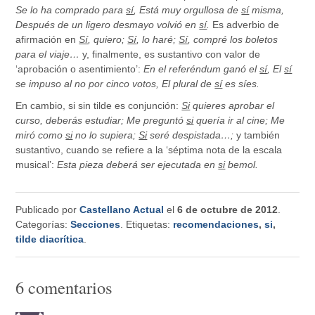
Se lo ha comprado para
sí
, Está muy orgullosa de
sí
misma,
Después de un ligero desmayo volvió en
sí
.
Es adverbio de
afirmación en
Sí
, quiero;
Sí
, lo haré;
Sí
, compré los boletos
para el viaje…
y, finalmente, es sustantivo con valor de
‘aprobación o asentimiento’:
En el referéndum ganó el
sí
, El
sí
se impuso al no por cinco votos, El plural de
sí
es síes.
En cambio, si sin tilde es conjunción:
Si
quieres aprobar el
curso, deberás estudiar; Me preguntó
si
quería ir al cine; Me
miró como
si
no lo supiera;
Si
seré despistada…;
y también
sustantivo, cuando se refiere a la ‘séptima nota de la escala
musical’:
Esta pieza deberá ser ejecutada en
si
bemol.
Publicado por
Castellano Actual
el
6 de octubre de 2012
.
Categorías:
Secciones
. Etiquetas:
recomendaciones
,
si
,
tilde diacrítica
.
6 comentarios