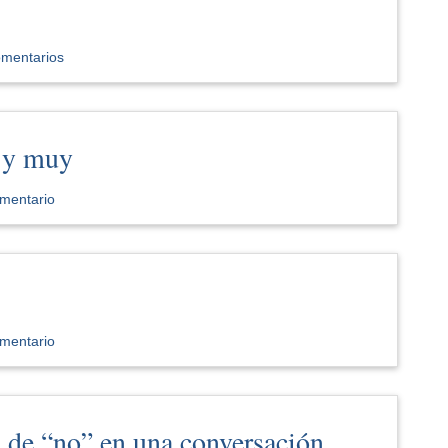
omentarios
 y muy
mentario
mentario
 de “no” en una conversación