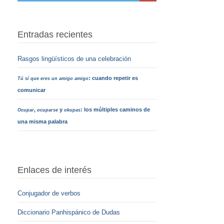
Entradas recientes
Rasgos lingüísticos de una celebración
: cuando repetir es
Tú sí que eres un amigo amigo
comunicar
,
y
: los múltiples caminos de
Ocupar
ocuparse
okupas
una misma palabra
Enlaces de interés
Conjugador de verbos
Diccionario Panhispánico de Dudas