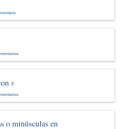
mentario
s
omentarios
 con
s
omentarios
s o minúsculas en