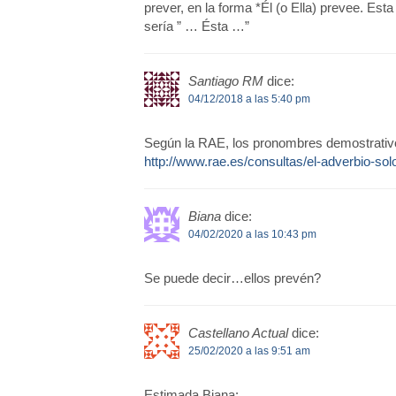
prever, en la forma *Él (o Ella) prevee. Es
sería ” … Ésta …”
Santiago RM
dice:
04/12/2018 a las 5:40 pm
Según la RAE, los pronombres demostrativos
http://www.rae.es/consultas/el-adverbio-sol
Biana
dice:
04/02/2020 a las 10:43 pm
Se puede decir…ellos prevén?
Castellano Actual
dice:
25/02/2020 a las 9:51 am
Estimada Biana: