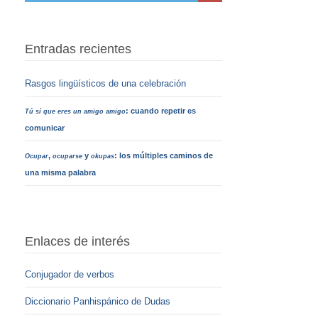
Entradas recientes
Rasgos lingüísticos de una celebración
: cuando repetir es
Tú sí que eres un amigo amigo
comunicar
,
y
: los múltiples caminos de
Ocupar
ocuparse
okupas
una misma palabra
Enlaces de interés
Conjugador de verbos
Diccionario Panhispánico de Dudas