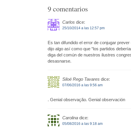
9 comentarios
Carlos
dice:
25/10/2014 a las 12:57 pm
Es tan difundido el error de conjugar prev
dijo algo así como que “los partidos deber
diga del común de nuestros ilustres congres
desasnarse.
Siloé Rego Tavares
dice:
07/06/2016 a las 9:56 am
. Genial observação. Genial observación
Carolina
dice:
05/08/2016 a las 9:18 am