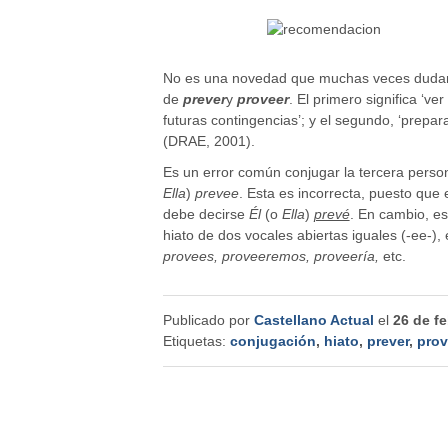
No es una novedad que muchas veces dudamo
de
prever
y
proveer
. El primero significa ‘v
futuras contingencias’; y el segundo, ‘preparar,
(DRAE, 2001).
Es un error común conjugar la tercera person
Ella
)
prevee
. Esta es incorrecta, puesto que 
debe decirse
Él
(o
Ella
)
prevé
. En cambio, e
hiato de dos vocales abiertas iguales (-ee-),
provees, proveeremos, proveería,
etc.
Publicado por
Castellano Actual
el
26 de f
Etiquetas:
conjugación
,
hiato
,
prever
,
prov