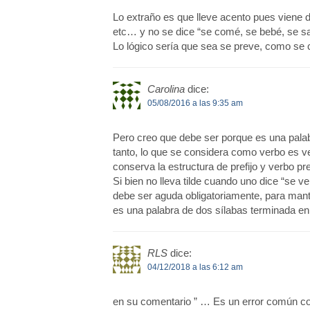
Lo extraño es que lleve acento pues viene d
etc… y no se dice “se comé, se bebé, se 
Lo lógico sería que sea se preve, como se 
Carolina
dice:
05/08/2016 a las 9:35 am
Pero creo que debe ser porque es una palab
tanto, lo que se considera como verbo es ve
conserva la estructura de prefijo y verbo pr
Si bien no lleva tilde cuando uno dice “se 
debe ser aguda obligatoriamente, para manten
es una palabra de dos sílabas terminada en n,
RLS
dice:
04/12/2018 a las 6:12 am
en su comentario ” … Es un error común con