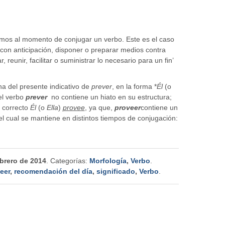
s al momento de conjugar un verbo. Este es el caso
er con anticipación, disponer o preparar medios contra
 reunir, facilitar o suministrar lo necesario para un fin’
a del presente indicativo de
prever
, en la forma *
Él
(o
el verbo
prever
no contiene un hiato en su estructura;
s correcto
Él
(o
Ella
)
provee
, ya que,
proveer
contiene un
 el cual se mantiene en distintos tiempos de conjugación:
ebrero de 2014
. Categorías:
Morfología
,
Verbo
.
eer
,
recomendación del día
,
significado
,
Verbo
.