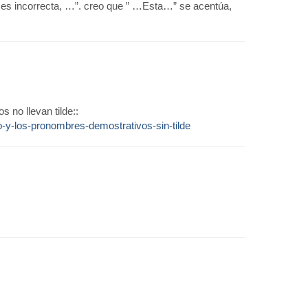
ta es incorrecta, …”. creo que ” …Esta…” se acentúa,
 no llevan tilde::
o-y-los-pronombres-demostrativos-sin-tilde