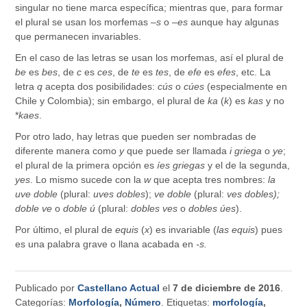
singular no tiene marca específica; mientras que, para formar
el plural se usan los morfemas –
s
o –
es
aunque hay algunas
que permanecen invariables.
En el caso de las letras se usan los morfemas, así el plural de
be
es
bes
, de
c
es
ces
, de
te
es
tes
, de
efe
es
efes
, etc. La
letra
q
acepta dos posibilidades:
cús
o
cúes
(especialmente en
Chile y Colombia); sin embargo, el plural de
ka
(
k
) es
kas
y no
*
kaes
.
Por otro lado, hay letras que pueden ser nombradas de
diferente manera como
y
que puede ser llamada
i griega
o
ye
;
el plural de la primera opción es
íes griegas
y el de la segunda,
yes
. Lo mismo sucede con la
w
que acepta tres nombres:
la
uve doble
(plural:
uves dobles
);
ve doble
(plural:
ves dobles);
doble ve
o
doble ú
(plural:
dobles ves
o
dobles úes
).
Por último, el plural de
equis
(
x
) es invariable (
las equis
) pues
es una palabra grave o llana acabada en
-s.
Publicado por
Castellano Actual
el
7 de diciembre de 2016
.
Categorías:
Morfología
,
Número
. Etiquetas:
morfología
,