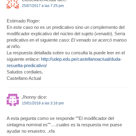
25/07/2017 a las 7:25 pm
Estimado Roger:
En este caso no es un predicativo sino un complemento del
modificador explicativo del núcleo del sujeto (
venado
). Sería
predicativo en el siguiente caso:
El venado se acercó manso
al niño.
La respuesta detallada sobre su consulta la puede leer en el
siguiente enlace:
http://udep.edu.pe/castellanoactual/duda-
resuelta-predicativo/
Saludos cordiales,
Castellano Actual
Jhonny
dice:
15/01/2018 a las 3:16 pm
A esta pegunta como se responde “”El modificador del
sintagma nominal es””….cuales es la respuesta me puese
ayudar no enuestro. .xfa