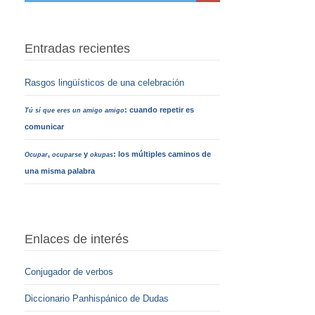
Entradas recientes
Rasgos lingüísticos de una celebración
: cuando repetir es
Tú sí que eres un amigo amigo
comunicar
,
y
: los múltiples caminos de
Ocupar
ocuparse
okupas
una misma palabra
Enlaces de interés
Conjugador de verbos
Diccionario Panhispánico de Dudas