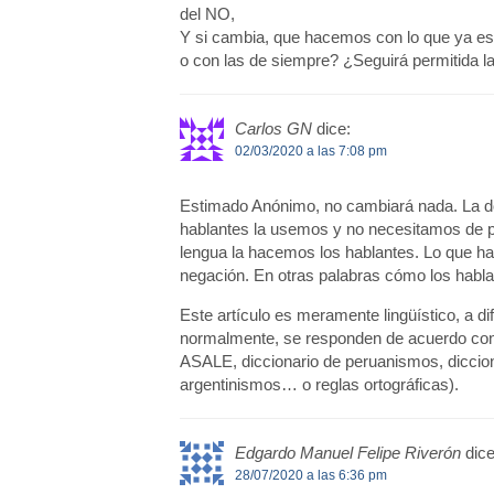
del NO,
Y si cambia, que hacemos con lo que ya es
o con las de siempre? ¿Seguirá permitida l
Carlos GN
dice:
02/03/2020 a las 7:08 pm
Estimado Anónimo, no cambiará nada. La do
hablantes la usemos y no necesitamos de p
lengua la hacemos los hablantes. Lo que hac
negación. En otras palabras cómo los habl
Este artículo es meramente lingüístico, a di
normalmente, se responden de acuerdo con
ASALE, diccionario de peruanismos, diccio
argentinismos… o reglas ortográficas).
Edgardo Manuel Felipe Riverón
dice
28/07/2020 a las 6:36 pm