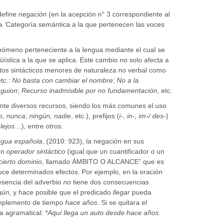
define
negación
(en la acepción n° 3 correspondiente al
na ‘Categoría semántica a la que pertenecen las voces
enómeno perteneciente a la lengua mediante el cual se
ística a la que se aplica. Este cambio no solo afecta a
ntos sintácticos menores de naturaleza no verbal como
tc.:
No basta con cambiar el nombre
;
No a la
 guion
;
Recurso inadmisible por no fundamentación
, etc.
nte diversos recursos, siendo los más comunes el uso
o, nunca
;
ningún,
nadie
, etc.), prefijos (
i-, in-, im-/ des
-)
lejos
…), entre otros.
ngua española
, (2010: 923), la negación en sus
un
operador sintáctico
(igual que un cuantificador o un
cierto dominio
, llamado ÁMBITO O ALCANCE” que es
duce determinados efectos. Por ejemplo, en la oración
esencia del adverbio
no
tiene dos consecuencias
gún,
y hace posible que el predicado
llegar
pueda
mplemento de tiempo
hace años
. Si se quitara el
a agramatical: *
Aquí llega un auto desde hace años
.