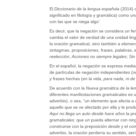
El
Diccionario de la lengua española
(2014) 
significado en filología y gramática) como u
con las que se niega algo’.
Es decir, que la negación se considera un f
cambia el valor de verdad de una unidad lingü
la oración gramatical, sino también a eleme
sintagmas, proposiciones, frases, palabras, e
reelección
;
Acciones no siempre legales
;
Sin
En el español, la negación se expresa media
de partículas de negación independientes (
n
y frases hechas (
en la vida, para nada, ni de 
De acuerdo con la
Nueva gramática de la le
diferentes manifestaciones gramaticales es 
adverbio), o sea, “un elemento que afecta a
aquello que se ve afectado por ella y le pro
Aquí no llega un auto desde hace años
la pr
gramaticales: que
un
pueda alternar con
nin
construirse con la preposición
desde
y el co
adverbio, la oración perdería su sentido, serí