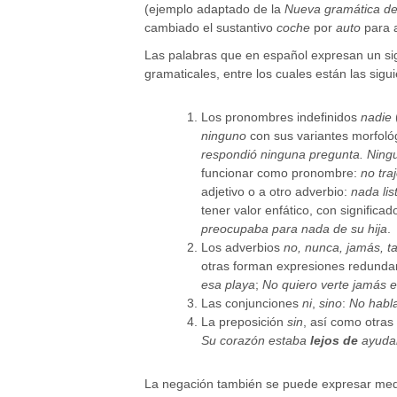
(ejemplo adaptado de la
Nueva gramática de
cambiado el sustantivo
coche
por
auto
para a
Las palabras que en español expresan un sig
gramaticales, entre los cuales están las sigui
Los pronombres indefinidos
nadie
ninguno
con sus variantes morfológ
respondió ninguna pregunta. Ning
funcionar como pronombre:
no tra
adjetivo o a otro adverbio:
nada lis
tener valor enfático, con significa
preocupaba para nada de su hija
.
Los adverbios
no, nunca, jamás, 
otras forman expresiones redunda
esa playa
;
No quiero verte jamás e
Las conjunciones
ni
,
sino
:
No habl
La preposición
sin
, así como otras
Su corazón estaba
lejos de
ayudar
La negación también se puede expresar medi