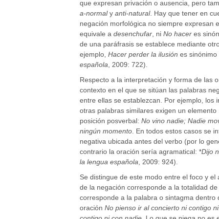
que expresan privación o ausencia, pero tam
a-normal
y
anti-natural
. Hay que tener en cue
negación morfológica no siempre expresan el
equivale a
desenchufar
, ni
No hacer
es sinó
de una paráfrasis se establece mediante otro
ejemplo,
Hacer perder la ilusión
es sinónimo
española
, 2009: 722).
Respecto a la interpretación y forma de las 
contexto en el que se sitúan las palabras neg
entre ellas se establezcan. Por ejemplo, los i
otras palabras similares exigen un elemento
posición posverbal:
No vino nadie; Nadie mov
ningún momento
. En todos estos casos se in
negativa ubicada antes del verbo (por lo gen
contrario la oración sería agramatical: *
Dijo 
la lengua española
, 2009: 924).
Se distingue de este modo entre el foco y el
de la negación corresponde a la totalidad de
corresponde a la palabra o sintagma dentro d
oración
No pienso ir al concierto ni contigo n
contigo ni con nadie
. Lo que se niega no es e