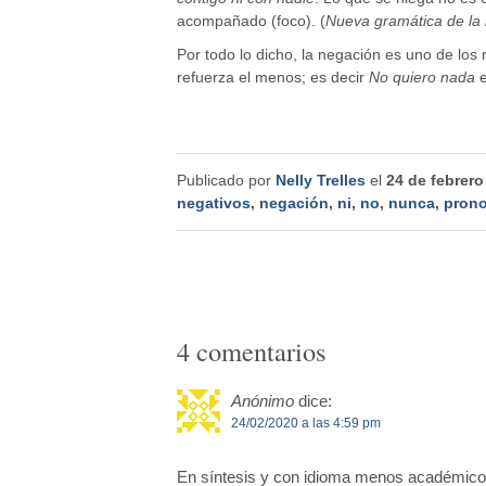
acompañado (foco). (
Nueva gramática de la
Por todo lo dicho, la negación es uno de l
refuerza el menos; es decir
No quiero nada
e
Publicado por
Nelly Trelles
el
24 de febrero
negativos
,
negación
,
ni
,
no
,
nunca
,
prono
4 comentarios
Anónimo
dice:
24/02/2020 a las 4:59 pm
En síntesis y con idioma menos académico