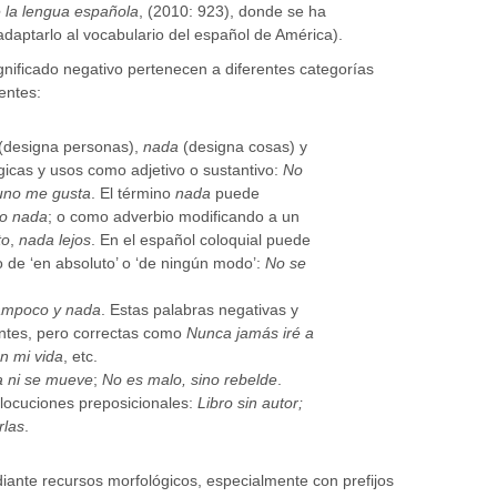
 la lengua española
, (2010: 923), donde se ha
daptarlo al vocabulario del español de América).
nificado negativo pertenecen a diferentes categorías
entes:
(designa personas),
nada
(designa cosas) y
icas y usos como adjetivo o sustantivo:
No
uno me gusta
. El término
nada
puede
jo nada
; o como adverbio modificando a un
to
,
nada lejos
. En el español coloquial puede
do de ‘en absoluto’ o ‘de ningún modo’:
No se
tampoco y nada
. Estas palabras negativas y
ntes, pero correctas como
Nunca jamás iré a
n mi vida
, etc.
a ni se mueve
;
No es malo, sino rebelde
.
 locuciones preposicionales:
Libro sin autor;
las
.
ante recursos morfológicos, especialmente con prefijos