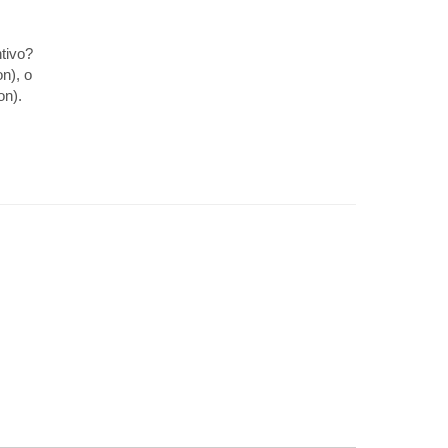
tivo?
n), o
on).