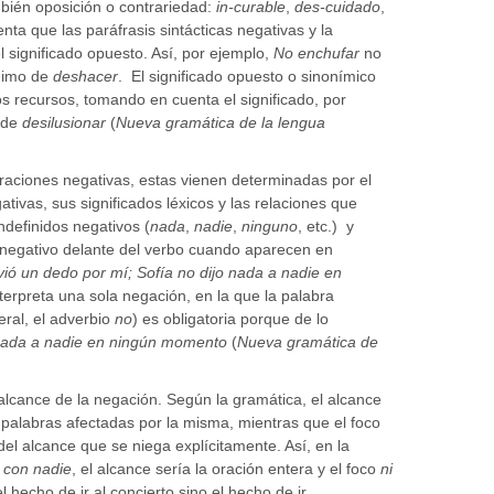
bién oposición o contrariedad:
in-curable
,
des-cuidado
,
nta que las paráfrasis sintácticas negativas y la
 significado opuesto. Así, por ejemplo,
No enchufar
no
nimo de
deshacer
. El significado opuesto o sinonímico
s recursos, tomando en cuenta el significado, por
 de
desilusionar
(
Nueva gramática de la lengua
oraciones negativas, estas vienen determinadas por el
ativas, sus significados léxicos y las relaciones que
ndefinidos negativos (
nada
,
nadie
,
ninguno
, etc.) y
 negativo delante del verbo cuando aparecen en
ió un dedo por mí; Sofía no dijo nada a nadie en
terpreta una sola negación, en la que la palabra
eral, el adverbio
no
) es obligatoria porque de lo
nada a nadie en ningún momento
(
Nueva gramática de
 alcance de la negación. Según la gramática, el alcance
 palabras afectadas por la misma, mientras que el foco
el alcance que se niega explícitamente. Así, en la
i con nadie
, el alcance sería la oración entera y el foco
ni
l hecho de ir al concierto sino el hecho de ir