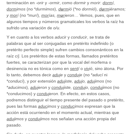
terminación en
-orir
y
-ormir
, como
dormir
y
morir
:
dorm
í,
dorm
imos
(no *
durmimos
),
d
u
rm
ió
(*no
dormió
),
d
u
rm
iéramos;
y
mor
í
(no *
murí
)
,
mor
ías,
m
u
r
ieron
… Vemos, pues, que en
algunos tiempos y números gramaticales los verbos la raíz ha
sufrido una variación de
o/u.
Y en cuanto a los verbos
aducir
y
conducir
, se trata de
palabras que al ser conjugadas en pretérito indefinido (o
pretérito perfecto simple) sufren cambios consonánticos en la
raíz
c/j
. Los pretéritos de estas formas, llamados pretéritos
fuertes, se caracterizan por que la vocal del morfema o
desinencia no es tónica como en
sent
í
o
viv
ió
, sino átona. Por
lo tanto, debemos decir
aduj
e
y
conduj
e
(no *
aducí
ni
*
conducí
), y por extensión
aduj
iste,
aduj
o,
aduj
imos
(no
*
aducimos
)
,
aduj
eron
y
conduj
iste,
conduj
o
,
condu
jimos
(no
*
conducimos
) y
conduj
eron.
En efecto, en estos casos,
podremos distinguir el tiempo presente del pasado o pretérito,
pues las formas
aduc
imos
y
conduc
imos
expresan que la
acción está ocurriendo en el momento actual, mientras que
aduj
imos
y
conduj
imos
nos señalan una acción propia del
pasado.