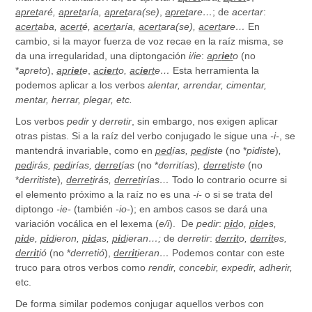
apret
aré,
apret
aría,
apret
ara(se)
,
apret
are…
; de
acertar
:
acert
aba,
acert
é,
acert
aría,
acert
ara(se),
acert
are…
En
cambio, si la mayor fuerza de voz recae en la raíz misma, se
da una irregularidad, una diptongación
i/ie
:
apr
ie
t
o
(no
*
apreto
),
apr
ie
t
e
,
ac
ie
rt
o,
ac
ie
rt
e…
Esta herramienta la
podemos aplicar a los verbos
alentar, arrendar, cimentar,
mentar, herrar, plegar, etc.
Los verbos
pedir
y
derretir
, sin embargo, nos exigen aplicar
otras pistas. Si a la raíz del verbo conjugado le sigue una
-i-
, se
mantendrá invariable, como en
ped
ías,
ped
iste
(no *
pidiste
)
,
ped
irás,
ped
irías,
derret
ías
(no *
derritías
)
,
derret
iste
(no
*
derritiste
)
,
derret
irás,
derret
irías…
Todo lo contrario ocurre si
el elemento próximo a la raíz no es una
-i-
o si se trata del
diptongo
-ie-
(también
-io-
); en ambos casos se dará una
variación vocálica en el lexema (
e/i
). De
pedir
:
p
i
d
o,
p
i
d
es,
p
i
d
e,
p
i
d
ieron,
p
i
d
as,
p
i
d
ieran…;
de
derretir
:
derr
i
t
o,
derr
i
t
es,
derr
i
t
ió
(no *
derretió
),
derr
i
t
ieran…
Podemos contar con este
truco para otros verbos como
rendir, concebir, expedir, adherir,
etc.
De forma similar podemos conjugar aquellos verbos con