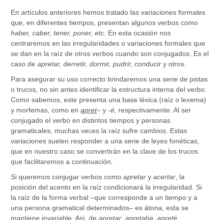
En artículos anteriores hemos tratado las variaciones formales
que, en diferentes tiempos, presentan algunos verbos como
haber, caber, tener, poner, etc
. En esta ocasión nos
centraremos en las irregularidades o variaciones formales que
se dan en la raíz de otros verbos cuando son conjugados. Es el
caso de
apretar, derretir, dormir, pudrir, conducir
y otros.
Para asegurar su uso correcto brindaremos una serie de pistas
o trucos, no sin antes identificar la estructura interna del verbo.
Como sabemos, este presenta una base léxica (raíz o lexema)
y morfemas, como en
apret
–
y
-é,
respectivamente. Al ser
conjugado el verbo en distintos tiempos y personas
gramaticales, muchas veces la raíz sufre cambios. Estas
variaciones suelen responder a una serie de leyes fonéticas,
que en nuestro caso se convertirán en la clave de los trucos
que facilitaremos a continuación.
Si queremos conjugar verbos como
apretar
y
acertar
, la
posición del acento en la raíz condicionará la irregularidad. Si
la raíz de la forma verbal –que corresponde a un tiempo y a
una persona gramatical determinados– es átona, esta se
mantiene invariable. Así, de
apretar
:
apret
aba
,
apret
é
,