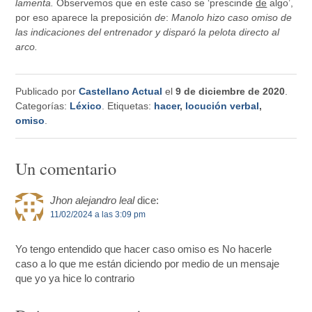
lamenta.
Observemos que en este caso se ‘prescinde
de
algo’,
por eso aparece la preposición
de
:
Manolo hizo caso omiso de
las indicaciones del entrenador y disparó la pelota directo al
arco.
Publicado por
Castellano Actual
el
9 de diciembre de 2020
.
Categorías:
Léxico
. Etiquetas:
hacer
,
locución verbal
,
omiso
.
Un comentario
Jhon alejandro leal
dice:
11/02/2024 a las 3:09 pm
Yo tengo entendido que hacer caso omiso es No hacerle
caso a lo que me están diciendo por medio de un mensaje
que yo ya hice lo contrario