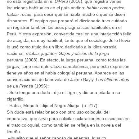
no está registrada en el
DiPerú
(2016), que registra varias
locuciones habituales en el país andino:
hablar como perico,
hablar rocas
, para decir que se habla mucho o que se dicen
disparates. El equipo que preparó el diccionario tuvo cuidado
en registrar también los usos pragmáticos habituales en el
Perú. Y esta expresión, convertida casi en una interjección feliz
de acogida, es muy habitual, tanto que el sociólogo Julio Hevia
lo usó como título de un libro dedicado a la idiosincrasia
nacional:
¡Habla, jugador! Gajes y oficios de la jerga
peruana
(2008). En efecto, la jerga peruana, como todas las
jergas, tiene una naturaleza camaleónica, pero esta expresión
tiene ya años en el habla coloquial peruana. Aparece en las
conversaciones de la novela de Jaime Bayly,
Los últimos años
de La Prensa
(1996):
–Solo tengo una duda –dijo el Tigre, y dio una pitada a su
cigarrillo.
–Habla, Menotti –dijo el Negro Aliaga. (p. 217).
Sin duda está relacionado con otro uso coloquial del
imperativo, que sirve para solicitar aclaraciones o disculpas en
el trato coloquial, como también se refleja en la novela del
limeño:
–Igualito que el señor canoso de enantes. Igualito.