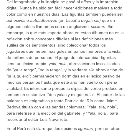
Del fotograbado y la linotipia se pasó al
offset
y la impresión
digital. Nunca ha sido tan fácil hacer ediciones masivas a todo
color como en nuestros días. Las figuritas también pueden ser
adhesivos
o
autoadhesivos
(en España
pegatinas)
que en
algunos países llamamos con un anglicismo:
stickers.
Sin
embargo, lo que más importa ahora en estos álbumes no es la
reflexión sobre conceptos difíciles ni las definiciones más
sutiles de los sentimientos, sino coleccionar todos los
jugadores que meten más goles en paños menores a la vista
de millones de personas. El juego de intercambiar figuritas
tiene un léxico propio:
yala
,
nola
, abreviaciones lexicalizadas
de “ya la tengo”, “no la tengo”, y la variante
sila
abreviación de
“sí la quiero”; permanecieron dormidas en el léxico pasivo de
muchos peruanos hasta que este año han vuelto con plena
vitalidad. Es interesante porque la elipsis del verbo produce en
ambos un sustantivo: “dos yalas y ningún nola”. El poder de las
palabras es enigmático y tanto Patricia del Río como Jaime
Bedoya titulan con ellas sendas columnas: “Yala, sila, nola”,
para referirse a la elección del gabinete, y “Yala, nola”, para
recordar al editor Luis Navarrete.
En el Perú está claro que les decimos
figuritas
, pero en otros