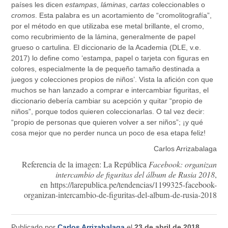
países les dicen
estampas
,
láminas
,
cartas
coleccionables o
cromos
. Esta palabra es un acortamiento de “cromolitografía”,
por el método en que utilizaba ese metal brillante, el cromo,
como recubrimiento de la lámina, generalmente de papel
grueso o cartulina. El diccionario de la Academia (DLE, v.e.
2017) lo define como ‘estampa, papel o tarjeta con figuras en
colores, especialmente la de pequeño tamaño destinada a
juegos y colecciones propios de niños’. Vista la afición con que
muchos se han lanzado a comprar e intercambiar figuritas, el
diccionario debería cambiar su acepción y quitar “propio de
niños”, porque todos quieren coleccionarlas. O tal vez decir:
“propio de personas que quieren volver a ser niños”; ¡y qué
cosa mejor que no perder nunca un poco de esa etapa feliz!
Carlos Arrizabalaga
Referencia de la imagen: La República
Facebook: organizan
intercambio de figuritas del álbum de Rusia 2018
,
en https://larepublica.pe/tendencias/1199325-facebook-
organizan-intercambio-de-figuritas-del-album-de-rusia-2018
Publicado por
Carlos Arrizabalaga
el
23 de abril de 2018
.