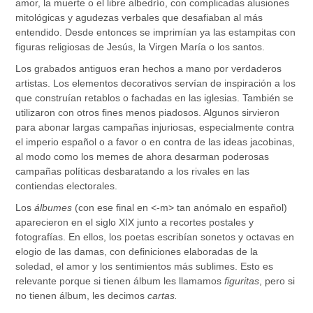
amor, la muerte o el libre albedrío, con complicadas alusiones
mitológicas y agudezas verbales que desafiaban al más
entendido. Desde entonces se imprimían ya las estampitas con
figuras religiosas de Jesús, la Virgen María o los santos.
Los grabados antiguos eran hechos a mano por verdaderos
artistas. Los elementos decorativos servían de inspiración a los
que construían retablos o fachadas en las iglesias. También se
utilizaron con otros fines menos piadosos. Algunos sirvieron
para abonar largas campañas injuriosas, especialmente contra
el imperio español o a favor o en contra de las ideas jacobinas,
al modo como los memes de ahora desarman poderosas
campañas políticas desbaratando a los rivales en las
contiendas electorales.
Los
álbumes
(con ese final en <-m> tan anómalo en español)
aparecieron en el siglo XIX junto a recortes postales y
fotografías. En ellos, los poetas escribían sonetos y octavas en
elogio de las damas, con definiciones elaboradas de la
soledad, el amor y los sentimientos más sublimes. Esto es
relevante porque si tienen álbum les llamamos
figuritas
, pero si
no tienen álbum, les decimos
cartas.