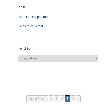
RAE
Maceta en el páramo
La dieta del lector
Archivo
página 3 de 4
«
1
2
3
4
»