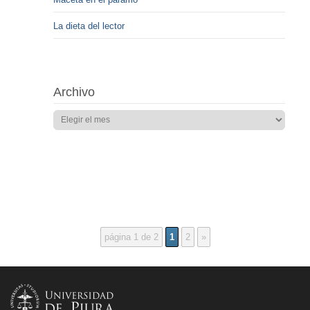
La dieta del lector
Archivo
página 1 de 2
1
2
»