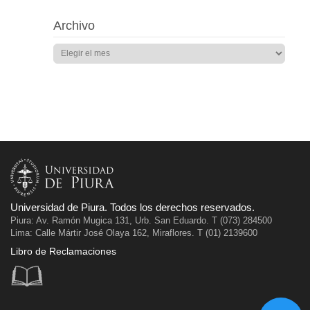
Archivo
Universidad de Piura. Todos los derechos reservados.
Piura: Av. Ramón Mugica 131, Urb. San Eduardo. T (073) 284500
Lima: Calle Mártir José Olaya 162, Miraflores. T (01) 2139600
Libro de Reclamaciones