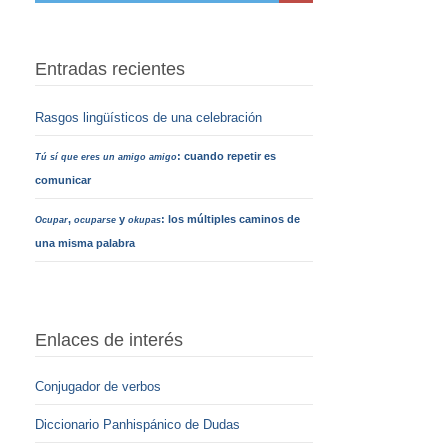
Entradas recientes
Rasgos lingüísticos de una celebración
: cuando repetir es
Tú sí que eres un amigo amigo
comunicar
,
y
: los múltiples caminos de
Ocupar
ocuparse
okupas
una misma palabra
Enlaces de interés
Conjugador de verbos
Diccionario Panhispánico de Dudas