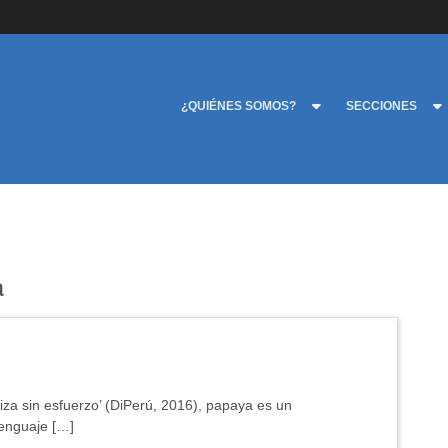
¿QUIÉNES SOMOS?
SECCIONES
a
aliza sin esfuerzo’ (DiPerú, 2016), papaya es un
lenguaje […]