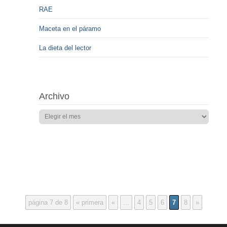
RAE
Maceta en el páramo
La dieta del lector
Archivo
página 7 de 8
« primera
«
...
4
5
6
7
8
»