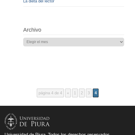
La dieta del lector
Archivo
página 4 de 4
«
1
2
3
4
Universidad de Piura. Todos los derechos reservados.