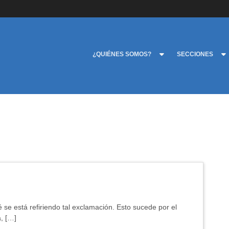
¿QUIÉNES SOMOS?
SECCIONES
é se está refiriendo tal exclamación. Esto sucede por el
, […]