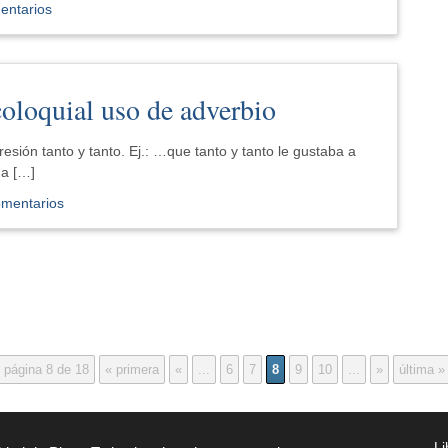
entarios
coloquial uso de adverbio
esión tanto y tanto. Ej.: …que tanto y tanto le gustaba a
da […]
omentarios
página 8 de 18
« primera
«
...
6
7
8
9
10
...
»
última »
Li