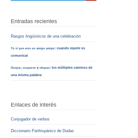
Entradas recientes
Rasgos lingüísticos de una celebración
: cuando repetir es
Tú sí que eres un amigo amigo
comunicar
,
y
: los múltiples caminos de
Ocupar
ocuparse
okupas
una misma palabra
Enlaces de interés
Conjugador de verbos
Diccionario Panhispánico de Dudas