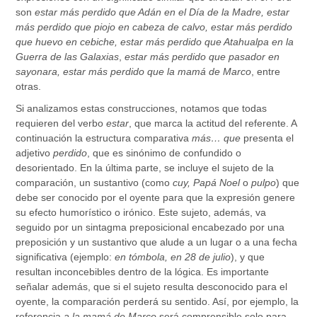
son
estar más perdido que Adán en el Día de la Madre, estar
más perdido que piojo en cabeza de calvo, estar más perdido
que huevo en cebiche, estar más perdido que Atahualpa en la
Guerra de las Galaxias
,
estar más perdido que pasador en
sayonara, estar más perdido que la mamá de Marco
, entre
otras.
Si analizamos estas construcciones, notamos que todas
requieren del verbo
estar
, que marca la actitud del referente. A
continuación la estructura comparativa
más… que
presenta el
adjetivo
perdido
, que es sinónimo de confundido o
desorientado. En la última parte, se incluye el sujeto de la
comparación, un sustantivo (como
cuy, Papá Noel
o
pulpo
) que
debe ser conocido por el oyente para que la expresión genere
su efecto humorístico o irónico. Este sujeto, además, va
seguido por un sintagma preposicional encabezado por una
preposición y un sustantivo que alude a un lugar o a una fecha
significativa (ejemplo:
en tómbola, en 28 de julio
), y que
resultan inconcebibles dentro de la lógica. Es importante
señalar además, que si el sujeto resulta desconocido para el
oyente, la comparación perderá su sentido. Así, por ejemplo, la
referencia
a la mamá de Marco
será comprensible solo para