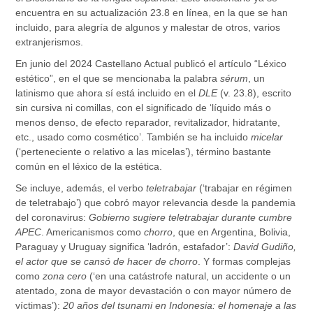
encuentra en su actualización 23.8 en línea, en la que se han
incluido, para alegría de algunos y malestar de otros, varios
extranjerismos.
En junio del 2024 Castellano Actual publicó el artículo “Léxico
estético”, en el que se mencionaba la palabra
sérum
, un
latinismo que ahora sí está incluido en el
DLE
(v. 23.8), escrito
sin cursiva ni comillas, con el significado de ‘líquido más o
menos denso, de efecto reparador, revitalizador, hidratante,
etc., usado como cosmético’. También se ha incluido
micelar
(‘perteneciente o relativo a las micelas’), término bastante
común en el léxico de la estética.
Se incluye, además, el verbo
teletrabajar
(‘trabajar en régimen
de teletrabajo’) que cobró mayor relevancia desde la pandemia
del coronavirus:
Gobierno sugiere teletrabajar durante cumbre
APEC
. Americanismos como
chorro
, que en Argentina, Bolivia,
Paraguay y Uruguay significa ‘ladrón, estafador’:
David Gudiño,
el actor que se cansó de hacer de chorro
. Y formas complejas
como
zona cero
(‘en una catástrofe natural, un accidente o un
atentado, zona de mayor devastación o con mayor número de
víctimas’):
20 años del tsunami en Indonesia: el homenaje a las