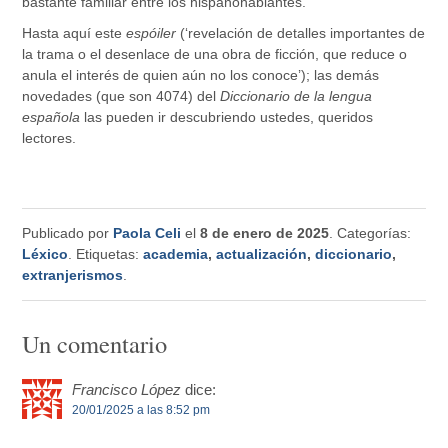
bastante familiar entre los hispanohablantes.
Hasta aquí este
espóiler
(‘revelación de detalles importantes de
la trama o el desenlace de una obra de ficción, que reduce o
anula el interés de quien aún no los conoce’); las demás
novedades (que son 4074) del
Diccionario de la lengua
española
las pueden ir descubriendo ustedes, queridos
lectores.
Publicado por
Paola Celi
el
8 de enero de 2025
. Categorías:
Léxico
. Etiquetas:
academia
,
actualización
,
diccionario
,
extranjerismos
.
Un comentario
Francisco López
dice:
20/01/2025 a las 8:52 pm