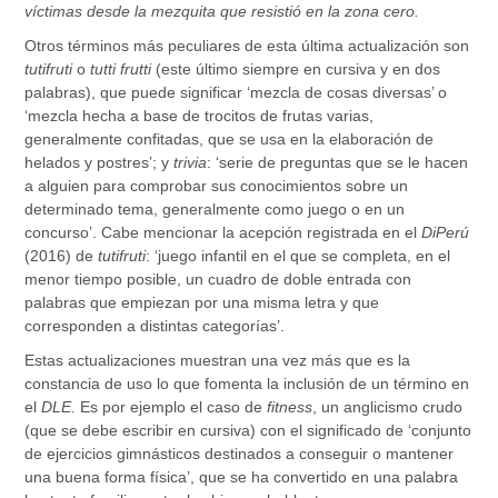
víctimas desde la mezquita que resistió en la zona cero.
Otros términos más peculiares de esta última actualización son
tutifruti
o
tutti frutti
(este último siempre en cursiva y en dos
palabras), que puede significar ‘mezcla de cosas diversas’ o
‘mezcla hecha a base de trocitos de frutas varias,
generalmente confitadas, que se usa en la elaboración de
helados y postres’; y
trivia
: ‘serie de preguntas que se le hacen
a alguien para comprobar sus conocimientos sobre un
determinado tema, generalmente como juego o en un
concurso’. Cabe mencionar la acepción registrada en el
DiPerú
(2016) de
tutifruti
: ‘juego infantil en el que se completa, en el
menor tiempo posible, un cuadro de doble entrada con
palabras que empiezan por una misma letra y que
corresponden a distintas categorías’.
Estas actualizaciones muestran una vez más que es la
constancia de uso lo que fomenta la inclusión de un término en
el
DLE.
Es por ejemplo el caso de
fitness
, un anglicismo crudo
(que se debe escribir en cursiva) con el significado de ‘conjunto
de ejercicios gimnásticos destinados a conseguir o mantener
una buena forma física’, que se ha convertido en una palabra