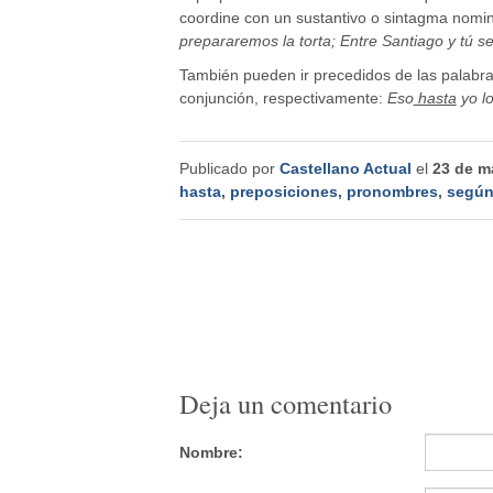
coordine con un sustantivo o sintagma nomi
prepararemos la torta; Entre Santiago y tú se 
También pueden ir precedidos de las palabr
conjunción, respectivamente:
Eso
hasta
yo l
Publicado por
Castellano Actual
el
23 de m
hasta
,
preposiciones
,
pronombres
,
segú
Deja un comentario
Nombre: