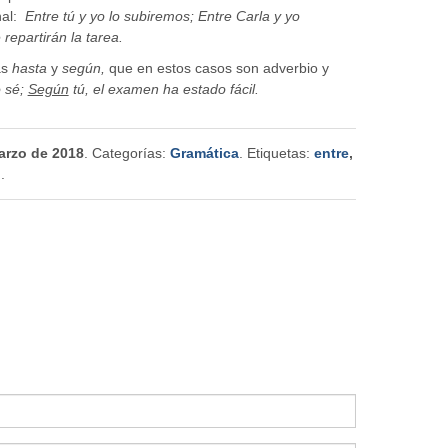
nal:
Entre tú y yo lo subiremos; Entre Carla y yo
repartirán la tarea.
as
hasta
y
según,
que en estos casos son adverbio y
o sé;
Según
tú, el examen ha estado fácil.
arzo de 2018
. Categorías:
Gramática
. Etiquetas:
entre
,
n
.