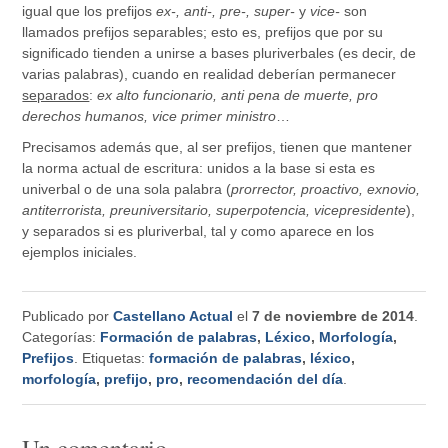
igual que los prefijos
ex-, anti-, pre-, super-
y
vice-
son
llamados prefijos separables; esto es, prefijos que por su
significado tienden a unirse a bases pluriverbales (es decir, de
varias palabras), cuando en realidad deberían permanecer
separados
:
ex alto funcionario, anti pena de muerte, pro
derechos humanos, vice primer ministro
…
Precisamos además que, al ser prefijos, tienen que mantener
la norma actual de escritura: unidos a la base si esta es
univerbal o de una sola palabra (
prorrector, proactivo, exnovio,
antiterrorista, preuniversitario, superpotencia, vicepresidente
),
y separados si es pluriverbal, tal y como aparece en los
ejemplos iniciales.
Publicado por
Castellano Actual
el
7 de noviembre de 2014
.
Categorías:
Formación de palabras
,
Léxico
,
Morfología
,
Prefijos
. Etiquetas:
formación de palabras
,
léxico
,
morfología
,
prefijo
,
pro
,
recomendación del día
.
Un comentario