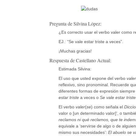
Pregunta de Silvina López:
¿Es correcto usar el verbo valer como r
EJ.: “Se vale estar triste a veces”.
¡Muchas gracias!
Respuesta de Castellano Actual:
Estimada Silvina:
El uso que usted expone del verbo
valer
reflexivo, sino pronominal. Recuerde que
diferentes formas de expresión siempre
estar triste
a veces o
Se vale estar trist
El verbo
valer
(
se
) como señala el
Dicci
valor o [un determinado valor]’, o tambié
reclamos ni qué reclamos, que te indem
equivale a ‘servirse de algo o de alguien
mismo sus necesidades’:
El abuelo se v