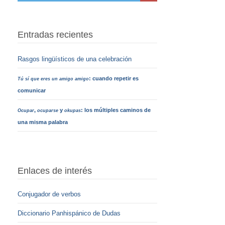
Entradas recientes
Rasgos lingüísticos de una celebración
: cuando repetir es
Tú sí que eres un amigo amigo
comunicar
,
y
: los múltiples caminos de
Ocupar
ocuparse
okupas
una misma palabra
Enlaces de interés
Conjugador de verbos
Diccionario Panhispánico de Dudas