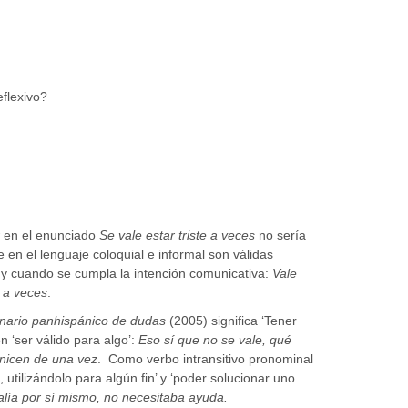
eflexivo?
en el enunciado
Se vale estar triste a veces
no sería
 en el lenguaje coloquial e informal son válidas
 y cuando se cumpla la intención comunicativa:
Vale
e a veces
.
onario panhispánico de dudas
(2005) significa ‘Tener
n ‘ser válido para algo’:
Eso sí que no se vale, qué
nicen de una vez
.
Como verbo intransitivo pronominal
, utilizándolo para algún fin’ y ‘poder solucionar uno
alía por sí mismo, no necesitaba ayuda.