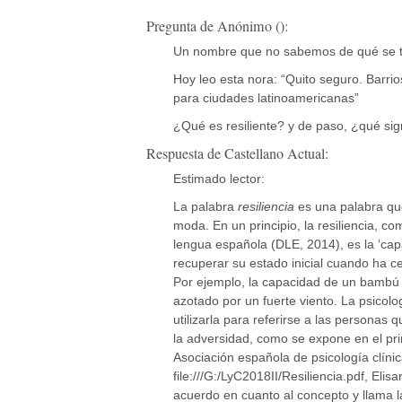
Pregunta de Anónimo ():
Un nombre que no sabemos de qué se t
Hoy leo esta nora: “Quito seguro. Barrio
para ciudades latinoamericanas”
¿Qué es resiliente? y de paso, ¿qué si
Respuesta de Castellano Actual:
Estimado lector:
La palabra
resiliencia
es una palabra qu
moda. En un principio, la resiliencia, c
lengua española (DLE, 2014), es la ‘ca
recuperar su estado inicial cuando ha c
Por ejemplo, la capacidad de un bambú d
azotado por un fuerte viento. La psicolog
utilizarla para referirse a las personas
la adversidad, como se expone en el pr
Asociación española de psicología clínic
file:///G:/LyC2018II/Resiliencia.pdf, El
acuerdo en cuanto al concepto y llama l