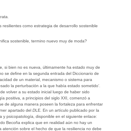
rata.
s resilientes como estrategia de desarrollo sostenible
gnifica sostenible, termino nuevo muy de moda?
e, si bien no es nueva, últimamente ha estado muy de
omo se define en la segunda entrada del Diccionario de
pacidad de un material, mecanismo o sistema para
esado la perturbación a la que había estado sometido’.
e volver a su estado inicial luego de haber sido
ía positiva, a principios del siglo XXI, comenzó a
 que de alguna manera poseen la fortaleza para enfrentar
imer apartado del
D
LE. En un artículo publicado por la
a y psicopatología, disponible en el siguiente enlace:
isardo Becoña explica que en realidad aún no hay un
a atención sobre el hecho de que la resiliencia no debe