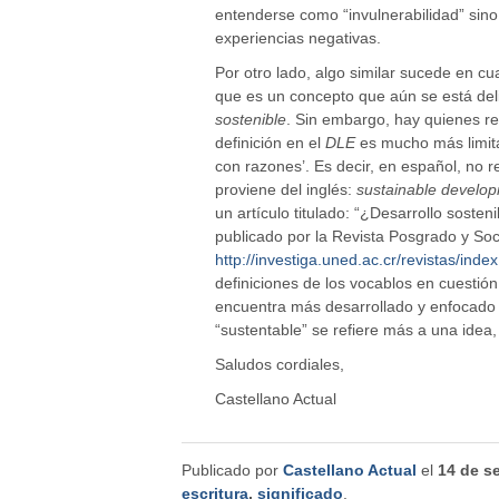
entenderse como “invulnerabilidad” sin
experiencias negativas.
Por otro lado, algo similar sucede en c
que es un concepto que aún se está deli
sostenible
. Sin embargo, hay quienes r
definición en el
DLE
es mucho más limita
con razones’. Es decir, en español, no r
proviene del inglés:
sustainable develo
un artículo titulado: “¿Desarrollo soste
publicado por la Revista Posgrado y Soc
http://investiga.uned.ac.cr/revistas/ind
definiciones de los vocablos en cuestión
encuentra más desarrollado y enfocado 
“sustentable” se refiere más a una idea
Saludos cordiales,
Castellano Actual
Publicado por
Castellano Actual
el
14 de s
escritura
,
significado
.