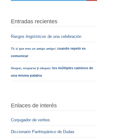
Entradas recientes
Rasgos lingüísticos de una celebración
: cuando repetir es
Tú sí que eres un amigo amigo
comunicar
,
y
: los múltiples caminos de
Ocupar
ocuparse
okupas
una misma palabra
Enlaces de interés
Conjugador de verbos
Diccionario Panhispánico de Dudas