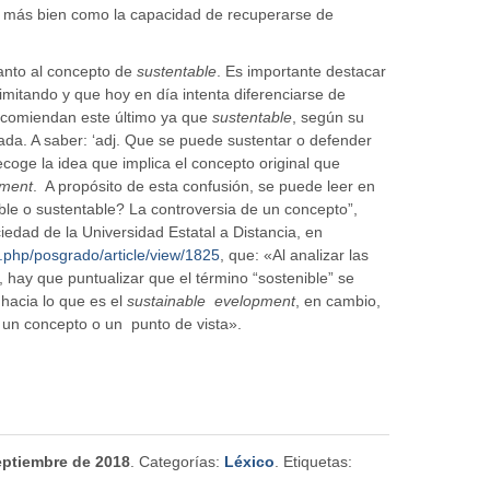
o más bien como la capacidad de recuperarse de
uanto al concepto de
sustentable
. Es importante destacar
mitando y que hoy en día intenta diferenciarse de
ecomiendan este último ya que
sustentable
, según su
da. A saber: ‘adj. Que se puede sustentar o defender
ecoge la idea que implica el concepto original que
pment
. A propósito de esta confusión, se puede leer en
nible o sustentable? La controversia de un concepto”,
iedad de la Universidad Estatal a Distancia, en
ex.php/posgrado/article/view/1825
, que: «Al analizar las
, hay que puntualizar que el término “sostenible” se
hacia lo que es el
sustainable evelopment
, en cambio,
, un concepto o un punto de vista».
eptiembre de 2018
. Categorías:
Léxico
. Etiquetas: