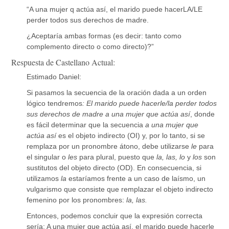
“A una mujer q actúa así, el marido puede hacerLA/LE
perder todos sus derechos de madre.
¿Aceptaría ambas formas (es decir: tanto como
complemento directo o como directo)?”
Respuesta de Castellano Actual:
Estimado Daniel:
Si pasamos la secuencia de la oración dada a un orden
lógico tendremos
: El marido puede hacerle/la perder todos
sus derechos de madre a una mujer que actúa así
, donde
es fácil determinar que la secuencia
a una mujer que
actúa así
es el objeto indirecto (OI) y, por lo tanto, si se
remplaza por un pronombre átono, debe utilizarse
le
para
el singular o
les
para plural, puesto que
la, las, lo
y
los
son
sustitutos del objeto directo (OD). En consecuencia, si
utilizamos
la
estaríamos frente a un caso de laísmo, un
vulgarismo que consiste que remplazar el objeto indirecto
femenino por los pronombres:
la, las.
Entonces, podemos concluir que la expresión correcta
sería: A una mujer que actúa así, el marido puede hacerle