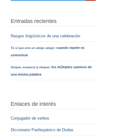
Entradas recientes
Rasgos lingüísticos de una celebración
: cuando repetir es
Tú sí que eres un amigo amigo
comunicar
,
y
: los múltiples caminos de
Ocupar
ocuparse
okupas
una misma palabra
Enlaces de interés
Conjugador de verbos
Diccionario Panhispánico de Dudas