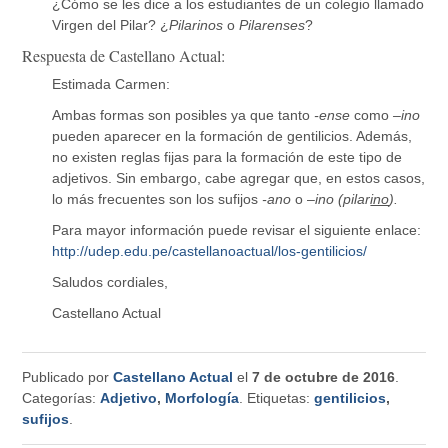
¿Cómo se les dice a los estudiantes de un colegio llamado
Virgen del Pilar? ¿
Pilarinos
o
Pilarenses
?
Respuesta de Castellano Actual:
Estimada Carmen:
Ambas formas son posibles ya que tanto
-ense
como
–ino
pueden aparecer en la formación de gentilicios. Además,
no existen reglas fijas para la formación de este tipo de
adjetivos. Sin embargo, cabe agregar que, en estos casos,
lo más frecuentes son los sufijos
-ano
o –
ino (pilar
ino
).
Para mayor información puede revisar el siguiente enlace:
http://udep.edu.pe/castellanoactual/los-gentilicios/
Saludos cordiales,
Castellano Actual
Publicado por
Castellano Actual
el
7 de octubre de 2016
.
Categorías:
Adjetivo
,
Morfología
. Etiquetas:
gentilicios
,
sufijos
.