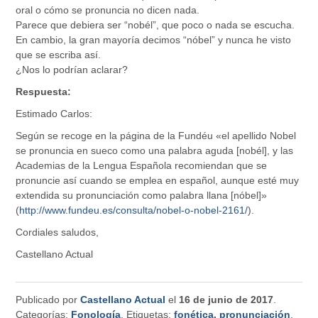
oral o cómo se pronuncia no dicen nada.
Parece que debiera ser “nobél”, que poco o nada se escucha.
En cambio, la gran mayoría decimos “nóbel” y nunca he visto
que se escriba así.
¿Nos lo podrían aclarar?
Respuesta:
Estimado Carlos:
Según se recoge en la página de la Fundéu «el apellido Nobel
se pronuncia en sueco como una palabra aguda [nobél], y las
Academias de la Lengua Española recomiendan que se
pronuncie así cuando se emplea en español, aunque esté muy
extendida su pronunciación como palabra llana [nóbel]»
(
http://www.fundeu.es/consulta/nobel-o-nobel-2161/
).
Cordiales saludos,
Castellano Actual
Publicado por
Castellano Actual
el
16 de junio de 2017
.
Categorías:
Fonología
. Etiquetas:
fonética
,
pronunciación
.