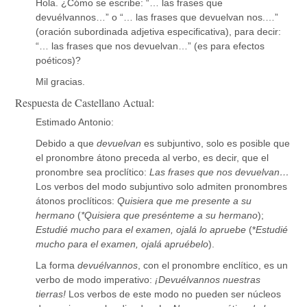
Hola. ¿Cómo se escribe: “… las frases que
devuélvannos…” o “… las frases que devuelvan nos.…”
(oración subordinada adjetiva especificativa), para decir:
“… las frases que nos devuelvan…” (es para efectos
poéticos)?
Mil gracias.
Respuesta de Castellano Actual:
Estimado Antonio:
Debido a que
devuelvan
es subjuntivo, solo es posible que
el pronombre átono preceda al verbo, es decir, que el
pronombre sea proclítico:
Las frases que nos devuelvan…
Los verbos del modo subjuntivo solo admiten pronombres
átonos proclíticos:
Quisiera que me presente a su
hermano
(
*Quisiera que presénteme a su hermano
);
Estudié mucho para el examen, ojalá lo apruebe
(*
Estudié
mucho para el examen, ojalá apruébelo
).
La forma
devuélvannos
, con el pronombre enclítico, es un
verbo de modo imperativo:
¡Devuélvannos nuestras
tierras!
Los verbos de este modo no pueden ser núcleos