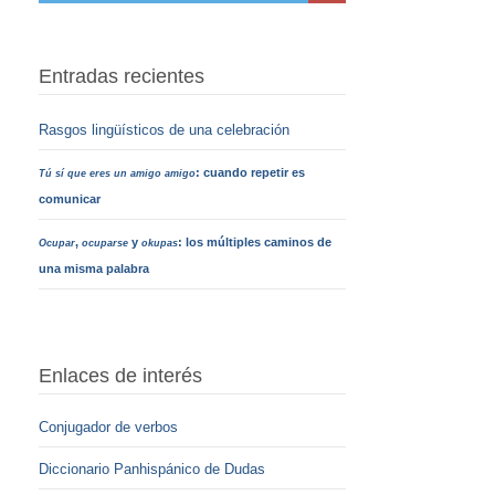
Entradas recientes
Rasgos lingüísticos de una celebración
: cuando repetir es
Tú sí que eres un amigo amigo
comunicar
,
y
: los múltiples caminos de
Ocupar
ocuparse
okupas
una misma palabra
Enlaces de interés
Conjugador de verbos
Diccionario Panhispánico de Dudas