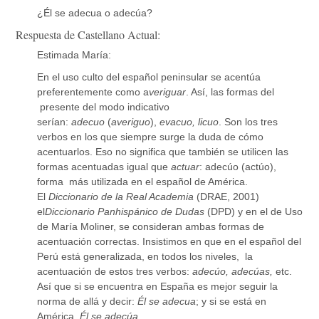
¿Él se adecua o adecúa?
Respuesta de Castellano Actual:
Estimada María:
En el uso culto del español peninsular se acentúa
preferentemente como a
veriguar
. Así, las formas del
presente del modo indicativo
serían:
adecuo
(
averiguo
),
evacuo,
licuo
. Son los tres
verbos en los que siempre surge la duda de cómo
acentuarlos. Eso no significa que también se utilicen las
formas acentuadas igual que
actuar
: adecúo (actúo),
forma más utilizada en el español de América.
El
Diccionario de la Real Academia
(DRAE, 2001)
el
Diccionario Panhispánico de Dudas
(DPD) y en el de Uso
de María Moliner, se consideran ambas formas de
acentuación correctas. Insistimos en que en el español del
Perú está generalizada, en todos los niveles, la
acentuación de estos tres verbos:
adecúo, adecúas,
etc.
Así que si se encuentra en España es mejor seguir la
norma de allá y decir:
Él se adecua
; y si se está en
América,
Él se adecúa
.