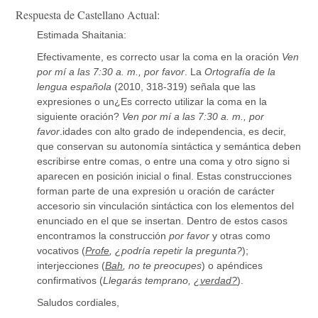
Respuesta de Castellano Actual:
Estimada Shaitania:
Efectivamente, es correcto usar la coma en la oración
Ven
por mí a las 7:30 a. m., por favor
. La
Ortografía de la
lengua española
(2010, 318-319) señala que las
expresiones o un¿Es correcto utilizar la coma en la
siguiente oración?
Ven por mí a las 7:30 a. m., por
favor
.idades con alto grado de independencia, es decir,
que conservan su autonomía sintáctica y semántica deben
escribirse entre comas, o entre una coma y otro signo si
aparecen en posición inicial o final. Estas construcciones
forman parte de una expresión u oración de carácter
accesorio sin vinculación sintáctica con los elementos del
enunciado en el que se insertan. Dentro de estos casos
encontramos la construcción
por favor
y otras como
vocativos (
Profe
, ¿podría repetir la pregunta?
);
interjecciones (
Bah
, no te preocupes
) o apéndices
confirmativos (
Llegarás temprano,
¿verdad?
).
Saludos cordiales,