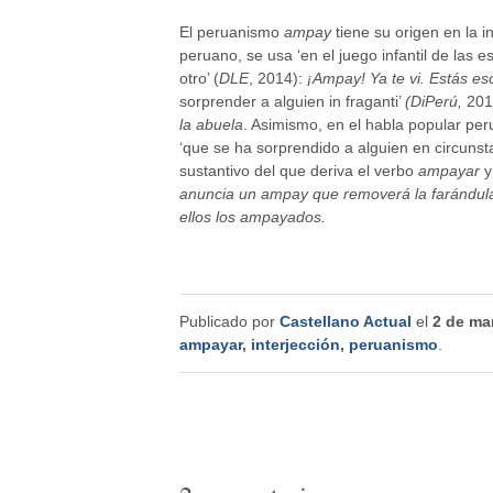
El peruanismo
ampay
tiene su origen en la 
peruano, se usa ‘en el juego infantil de las
otro’ (
DLE
, 2014):
¡Ampay! Ya te vi. Estás es
sorprender a alguien in fraganti’
(DiPerú,
201
la abuela
. Asimismo,
en el habla popular
peru
‘que se ha sorprendido a alguien en circunst
sustantivo del que deriva el verbo
ampayar
y
anuncia un ampay que removerá la farándul
ellos los ampayados.
Publicado por
Castellano Actual
el
2 de ma
ampayar
,
interjección
,
peruanismo
.