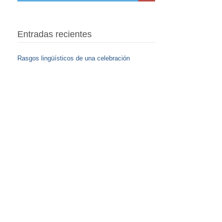
Entradas recientes
Rasgos lingüísticos de una celebración
: cuando repetir es
Tú sí que eres un amigo amigo
comunicar
,
y
: los múltiples caminos de
Ocupar
ocuparse
okupas
una misma palabra
Enlaces de interés
Conjugador de verbos
Diccionario Panhispánico de Dudas