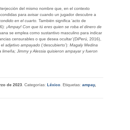
interjección del mismo nombre que, en el contexto
 escondidas para avisar cuando un jugador descubre a
condido en el cuarto.
También significa
‘acto de
6):
¡Ampay! Con que tú eres quien se roba el dinero de
ana se emplea c
omo sustantivo masculino para indicar
ancias censurables o que desea ocultar’
(DiPerú,
2016),
 el adjetivo
ampayado
(‘descubierto’):
Magaly Medina
a limeña;
Jimmy y Alessia quisieron ampayar y fueron
rzo de 2023
. Categorías:
Léxico
. Etiquetas:
ampay
,