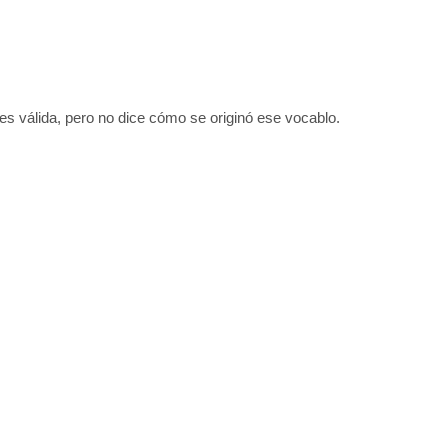
 es válida, pero no dice cómo se originó ese vocablo.
a como verbo, deriva del inglés “umpire”.
her Steps on His Foot
ía posible si la llamada en sí es “Umpire!”, queriendo
cífica del referí. Una especie de VAR de hoy en día.
nte, me pregunto si podría derivar de algún vocablo
 alguien que hablase quechua.