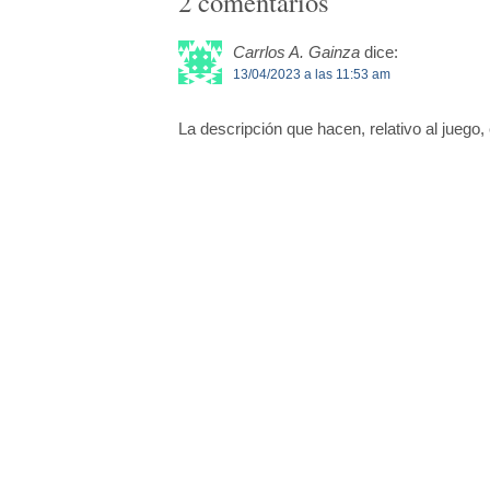
2 comentarios
Carrlos A. Gainza
dice:
13/04/2023 a las 11:53 am
La descripción que hacen, relativo al juego,
Nuestro “ampay”, no me cade duda que, hast
Sports Illustrated
MLB Umpire Makes Unusual Call After Catc
Story by Andy Nesbitt • 2h ago
Malena Aguilar
dice:
17/07/2025 a las 5:05 pm
Hola;
Leí el comentario de Carlos y pienso que ser
decir que se necesita una decisión muy espe
Sin embargo, y porque no soy quechua habla
quechua. Me encantaría saber la opinión de