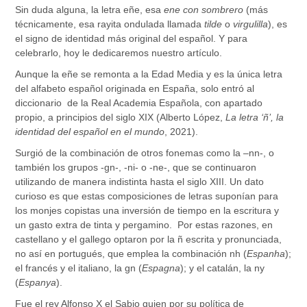
Sin duda alguna, la letra eñe, esa
ene con sombrero
(más
técnicamente, esa rayita ondulada llamada
tilde
o
virgulilla
), es
el signo de identidad más original del español. Y para
celebrarlo, hoy le dedicaremos nuestro artículo.
Aunque la eñe se remonta a la Edad Media y es la única letra
del alfabeto español originada en España, solo entró al
diccionario de la Real Academia Española
, con apartado
propio,
a principios del siglo XIX (Alberto López,
La letra ‘ñ’, la
identidad del español en el mundo
, 2021).
Surgió de la combinación de otros fonemas
como
la –nn-, o
también los grupos -gn-, -ni- o -ne-, que se continuaron
utilizando de manera indistinta hasta el siglo XIII. Un dato
curioso es que estas composiciones de letras suponían para
los monjes copistas una inversión de tiempo en la escritura y
un gasto extra de tinta y pergamino. Por estas razones, en
castellano y el gallego optaron por la ñ escrita y pronunciada,
no así en portugués, que emplea la combinación nh (
Espanha
);
el francés y el italiano, la gn (
Espagna
); y el catalán, la ny
(
Espanya
).
Fue el rey Alfonso X el Sabio quien por su política de