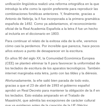
unificación lingüística realizó una reforma ortográfica en la que
introdujo la eñe como la opción preferente para reproducir las
combinaciones fonéticas anteriores. Y, finalmente, gracias a
Antonio de Nebrija, la
ñ
fue incorporada a la primera gramática
española de 1492. Como ya adelantamos, el reconocimiento
oficial de la Real Academia Española a la letra
ñ
fue un hecho
al incluirla en el diccionario en 1803.
Para continuar el relato de la exitosa vida de la eñe, veremos
cómo casi la perdemos. Por increíble que parezca, hace pocos
años estuvo a punto de desaparecer en la escritura.
En años 90 del siglo XX, la Comunidad Económica Europea
(CEE) se planteó eliminar la ñ para favorecer la uniformidad de
los teclados de escritura de los aparatos tecnológicos. También
internet marginaba esta letra, junto con las tildes y la diéresis.
Afortunadamente, la eñe salió bien parada de todo esto,
gracias a que el 23 de abril de 1993 el gobierno español
aprobó un Real Decreto para mantener la obligación de la
ñ
en
los teclados. Esto estaba amparado en el Tratado de
Maastricht, que admitía las excepciones de carácter cultural
que ya existieran antes de la creación de la UE (Héctor