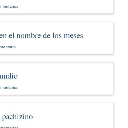
omentarios
en el nombre de los meses
mentario
rundio
omentarios
 pachizino
omentarios