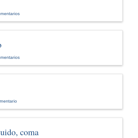
omentarios
o
omentarios
mentario
guido, coma