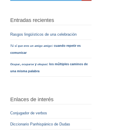
Entradas recientes
Rasgos lingüísticos de una celebración
: cuando repetir es
Tú sí que eres un amigo amigo
comunicar
,
y
: los múltiples caminos de
Ocupar
ocuparse
okupas
una misma palabra
Enlaces de interés
Conjugador de verbos
Diccionario Panhispánico de Dudas