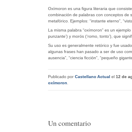
Oxímoron es una figura literaria que consist
combinación de palabras con conceptos de si
metafórico. Ejemplos: “instante eterno”, “vista 
La misma palabra “oxímoron” es un ejemplo d
punzante’) y morós (‘romo, tonto’), que signi
Su uso es generalmente retórico y fue usado
algunas frases han pasado a ser de uso común
ausencia”, “ciencia ficción”, “pequeño gigant
Publicado por
Castellano Actual
el
12 de a
oxímoron
.
Un comentario