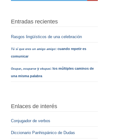
Entradas recientes
Rasgos lingüísticos de una celebración
: cuando repetir es
Tú sí que eres un amigo amigo
comunicar
,
y
: los múltiples caminos de
Ocupar
ocuparse
okupas
una misma palabra
Enlaces de interés
Conjugador de verbos
Diccionario Panhispánico de Dudas