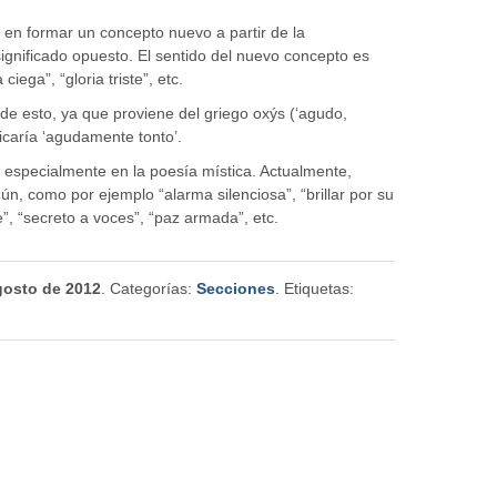
e en formar un concepto nuevo a partir de la
gnificado opuesto. El sentido del nuevo concepto es
ciega”, “gloria triste”, etc.
e esto, ya que proviene del griego oxýs (‘agudo,
ficaría ‘agudamente tonto’.
 especialmente en la poesía mística. Actualmente,
, como por ejemplo “alarma silenciosa”, “brillar por su
e”, “secreto a voces”, “paz armada”, etc.
gosto de 2012
. Categorías:
Secciones
. Etiquetas: