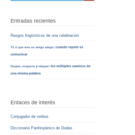
Entradas recientes
Rasgos lingüísticos de una celebración
: cuando repetir es
Tú sí que eres un amigo amigo
comunicar
,
y
: los múltiples caminos de
Ocupar
ocuparse
okupas
una misma palabra
Enlaces de interés
Conjugador de verbos
Diccionario Panhispánico de Dudas