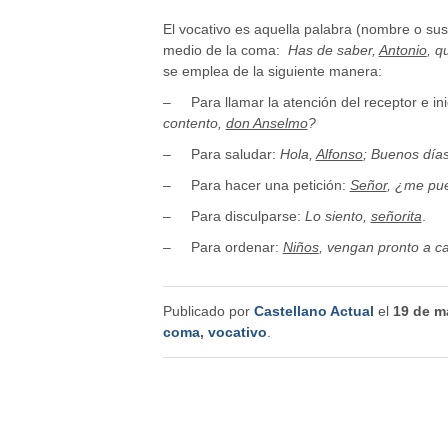
El vocativo es aquella palabra (nombre o sus
medio de la coma:
Has de saber,
Antonio
, q
se emplea de la siguiente manera:
– Para llamar la atención del receptor e ini
contento,
don Anselmo
?
– Para saludar:
Hola,
Alfonso
; Buenos día
– Para hacer una petición:
Señor
, ¿me pue
– Para disculparse:
Lo siento,
señorita
.
– Para ordenar:
Niños
, vengan pronto a c
Publicado por
Castellano Actual
el
19 de m
coma
,
vocativo
.