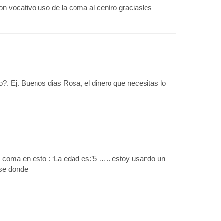
n vocativo uso de la coma al centro graciasles
?. Ej. Buenos dias Rosa, el dinero que necesitas lo
r coma en esto : ‘La edad es:’5 ….. estoy usando un
 se donde