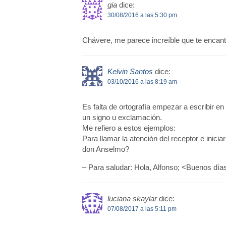
gia
dice:
30/08/2016 a las 5:30 pm
Chávere, me parece increíble que te encant
Kelvin Santos
dice:
03/10/2016 a las 8:19 am
Es falta de ortografía empezar a escribir
un signo u exclamación.
Me refiero a estos ejemplos:
Para llamar la atención del receptor e inici
don Anselmo?
– Para saludar: Hola, Alfonso; <Buenos día
luciana skaylar
dice:
07/08/2017 a las 5:11 pm