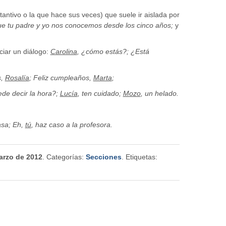
tantivo o la que hace sus veces) que suele ir aislada por
ue tu padre y yo nos conocemos desde los cinco años;
y
ciar un diálogo:
Carolina
, ¿cómo estás?; ¿Está
s,
Rosalía
; Feliz cumpleaños,
Marta
;
de decir la hora?;
Lucía
, ten cuidado;
Mozo
, un helado.
asa; Eh,
tú
, haz caso a la profesora.
arzo de 2012
. Categorías:
Secciones
. Etiquetas: