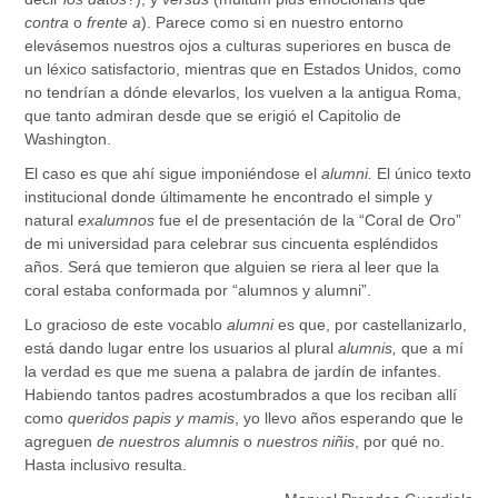
contra
o
frente a
). Parece como si en nuestro entorno
elevásemos nuestros ojos a culturas superiores en busca de
un léxico satisfactorio, mientras que en Estados Unidos, como
no tendrían a dónde elevarlos, los vuelven a la antigua Roma,
que tanto admiran desde que se erigió el Capitolio de
Washington.
El caso es que ahí sigue imponiéndose el
alumni.
El único texto
institucional donde últimamente he encontrado el simple y
natural
exalumnos
fue el de presentación de la “Coral de Oro”
de mi universidad para celebrar sus cincuenta espléndidos
años. Será que temieron que alguien se riera al leer que la
coral estaba conformada por “alumnos y alumni”.
Lo gracioso de este vocablo
alumni
es que, por castellanizarlo,
está dando lugar entre los usuarios al plural
alumnis,
que a mí
la verdad es que me suena a palabra de jardín de infantes.
Habiendo tantos padres acostumbrados a que los reciban allí
como
queridos papis y mamis
, yo llevo años esperando que le
agreguen
de nuestros alumnis
o
nuestros niñis
, por qué no.
Hasta inclusivo resulta.