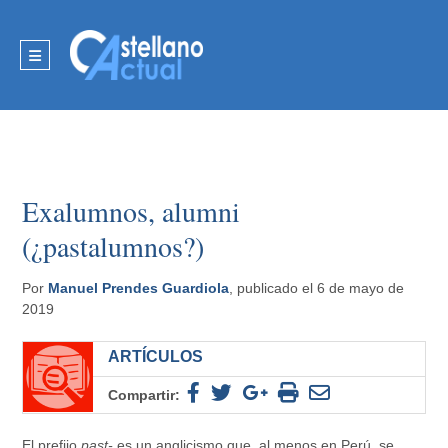
Exalumnos, alumni
(¿pastalumnos?)
Por
Manuel Prendes Guardiola
, publicado el 6 de mayo de
2019
ARTÍCULOS
Compartir:
El prefijo
past-
es un anglicismo que, al menos en Perú, se