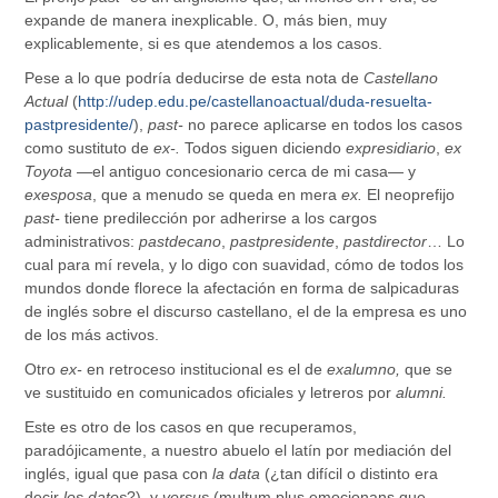
expande de manera inexplicable. O, más bien, muy
explicablemente, si es que atendemos a los casos.
Pese a lo que podría deducirse de esta nota de
Castellano
Actual
(
http://udep.edu.pe/castellanoactual/duda-resuelta-
pastpresidente/
),
past-
no parece aplicarse en todos los casos
como sustituto de
ex-.
Todos siguen diciendo
expresidiario
,
ex
Toyota
—el antiguo concesionario cerca de mi casa— y
exesposa
, que a menudo se queda en mera
ex.
El neoprefijo
past-
tiene predilección por adherirse a los cargos
administrativos:
pastdecano
,
pastpresidente
,
pastdirector
… Lo
cual para mí revela, y lo digo con suavidad, cómo de todos los
mundos donde florece la afectación en forma de salpicaduras
de inglés sobre el discurso castellano, el de la empresa es uno
de los más activos.
Otro
ex-
en retroceso institucional es el de
exalumno,
que se
ve sustituido en comunicados oficiales y letreros por
alumni.
Este es otro de los casos en que recuperamos,
paradójicamente, a nuestro abuelo el latín por mediación del
inglés, igual que pasa con
la data
(¿tan difícil o distinto era
decir
los datos
?), y
versus
(multum plus emocionans que