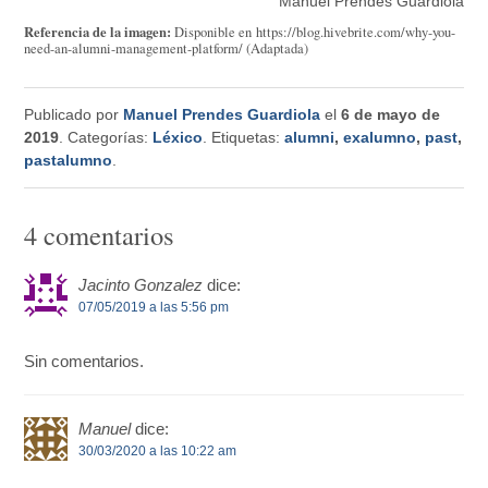
Manuel Prendes Guardiola
Referencia de la imagen:
Disponible en https://blog.hivebrite.com/why-you-
need-an-alumni-management-platform/ (Adaptada)
Publicado por
Manuel Prendes Guardiola
el
6 de mayo de
2019
. Categorías:
Léxico
. Etiquetas:
alumni
,
exalumno
,
past
,
pastalumno
.
4 comentarios
Jacinto Gonzalez
dice:
07/05/2019 a las 5:56 pm
Sin comentarios.
Manuel
dice:
30/03/2020 a las 10:22 am