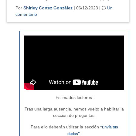
Por
Shirley Cortez González
| 06/12/2023 |
Un
comentario
Estimados lectores:
Tras una larga ausencia, hemos vuelto a habilitar la
sección de preguntas.
Para ello deberán utilizar la sección
"Envía tus
.
dudas"