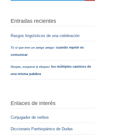
Entradas recientes
Rasgos lingüísticos de una celebración
: cuando repetir es
Tú sí que eres un amigo amigo
comunicar
,
y
: los múltiples caminos de
Ocupar
ocuparse
okupas
una misma palabra
Enlaces de interés
Conjugador de verbos
Diccionario Panhispánico de Dudas