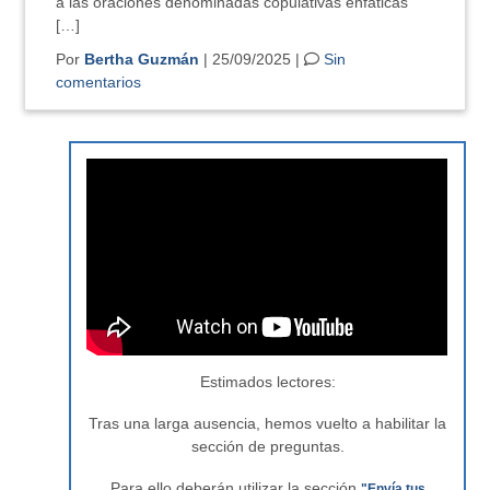
a las oraciones denominadas copulativas enfáticas
[…]
Por
Bertha Guzmán
| 25/09/2025 |
Sin
comentarios
Estimados lectores:
Tras una larga ausencia, hemos vuelto a habilitar la
sección de preguntas.
Para ello deberán utilizar la sección
"Envía tus