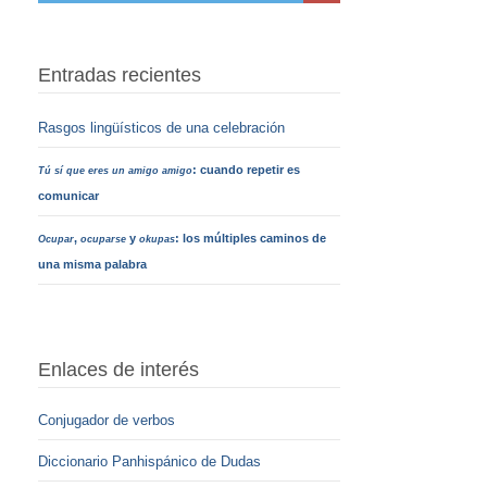
Entradas recientes
Rasgos lingüísticos de una celebración
: cuando repetir es
Tú sí que eres un amigo amigo
comunicar
,
y
: los múltiples caminos de
Ocupar
ocuparse
okupas
una misma palabra
Enlaces de interés
Conjugador de verbos
Diccionario Panhispánico de Dudas