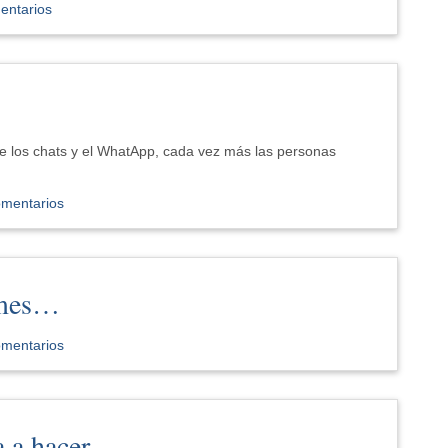
entarios
de los chats y el WhatApp, cada vez más las personas
omentarios
 mes…
omentarios
a a hacer