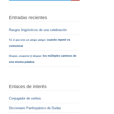
Entradas recientes
Rasgos lingüísticos de una celebración
: cuando repetir es
Tú sí que eres un amigo amigo
comunicar
,
y
: los múltiples caminos de
Ocupar
ocuparse
okupas
una misma palabra
Enlaces de interés
Conjugador de verbos
Diccionario Panhispánico de Dudas