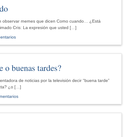
ndo
mún observar memes que dicen Como cuando… ¿Está
timado Cris: La expresión que usted […]
entarios
e o buenas tardes?
tadora de noticias por la televisión decir “buena tarde”
ecta? ¿o […]
mentarios