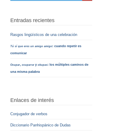
Entradas recientes
Rasgos lingüísticos de una celebración
: cuando repetir es
Tú sí que eres un amigo amigo
comunicar
,
y
: los múltiples caminos de
Ocupar
ocuparse
okupas
una misma palabra
Enlaces de interés
Conjugador de verbos
Diccionario Panhispánico de Dudas