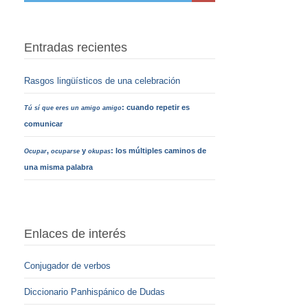
Entradas recientes
Rasgos lingüísticos de una celebración
: cuando repetir es
Tú sí que eres un amigo amigo
comunicar
,
y
: los múltiples caminos de
Ocupar
ocuparse
okupas
una misma palabra
Enlaces de interés
Conjugador de verbos
Diccionario Panhispánico de Dudas