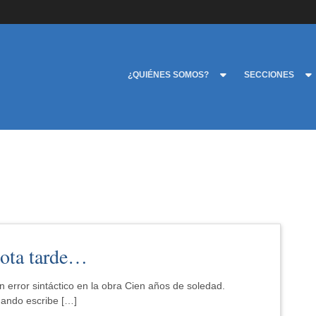
¿QUIÉNES SOMOS?
SECCIONES
mota tarde…
 error sintáctico en la obra Cien años de soledad.
ando escribe […]