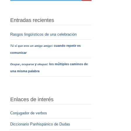
Entradas recientes
Rasgos lingüísticos de una celebración
: cuando repetir es
Tú sí que eres un amigo amigo
comunicar
,
y
: los múltiples caminos de
Ocupar
ocuparse
okupas
una misma palabra
Enlaces de interés
Conjugador de verbos
Diccionario Panhispánico de Dudas