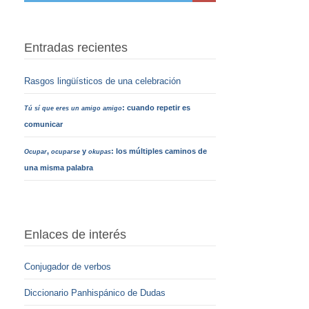
Entradas recientes
Rasgos lingüísticos de una celebración
: cuando repetir es
Tú sí que eres un amigo amigo
comunicar
,
y
: los múltiples caminos de
Ocupar
ocuparse
okupas
una misma palabra
Enlaces de interés
Conjugador de verbos
Diccionario Panhispánico de Dudas