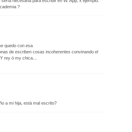
e sería necesaria para escribir en W. App, x ejemplo.
Academia ?
me quedo con esa
onas de escriben cosas incoherentes convinando el
 MY rey ó my chica…
ño a mi hija, está mal escrito?