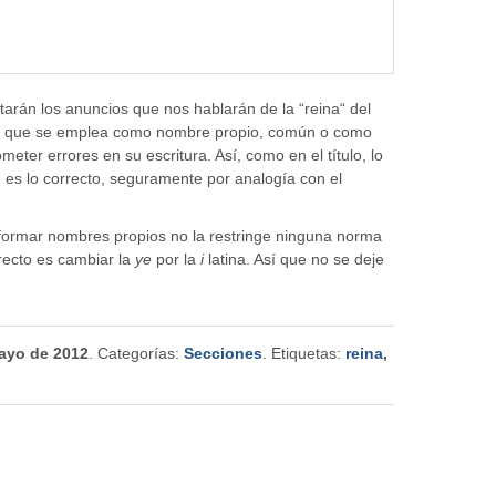
tarán los anuncios que nos hablarán de la “reina“ del
vo, que se emplea como nombre propio, común o como
eter errores en su escritura. Así, como en el título, lo
e es lo correcto, seguramente por analogía con el
ra formar nombres propios no la restringe ninguna norma
recto es cambiar la
ye
por la
i
latina. Así que no se deje
ayo de 2012
. Categorías:
Secciones
. Etiquetas:
reina
,