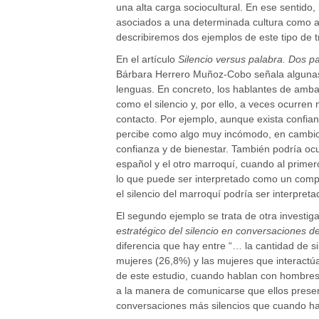
una alta carga sociocultural. En ese sentido,
asociados a una determinada cultura como a 
describiremos dos ejemplos de este tipo de t
En el artículo
Silencio versus palabra. Dos p
Bárbara Herrero Muñoz-Cobo señala algunas 
lenguas. En concreto, los hablantes de ambas
como el silencio y, por ello, a veces ocurre
contacto. Por ejemplo, aunque exista confianz
percibe como algo muy incómodo, en cambio e
confianza y de bienestar. También podría oc
español y el otro marroquí, cuando al primer
lo que puede ser interpretado como un compo
el silencio del marroquí podría ser interpre
El segundo ejemplo se trata de otra investig
estratégico del silencio en conversaciones d
diferencia que hay entre “… la cantidad de 
mujeres (26,8%) y las mujeres que interactú
de este estudio, cuando hablan con hombres
a la manera de comunicarse que ellos presen
conversaciones más silencios que cuando ha