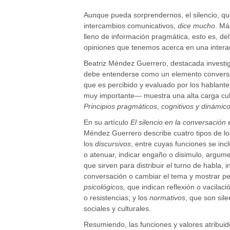
Aunque pueda sorprendernos, el silencio, q
intercambios comunicativos,
dice mucho
. Má
lleno de información pragmática, esto es, de
opiniones que tenemos acerca en una interac
Beatriz Méndez Guerrero, destacada investig
debe entenderse como un elemento conversaci
que es percibido y evaluado por los hablante
muy importante— muestra una alta carga cult
Principios pragmáticos, cognitivos y dinámic
En su artículo
El silencio en la conversación
Méndez Guerrero describe cuatro tipos de los 
los
discursivos
, entre cuyas funciones se inc
o atenuar, indicar engaño o disimulo, argume
que sirven para distribuir el turno de habla, 
conversación o cambiar el tema y mostrar pe
psicológicos,
que indican reflexión o vacilac
o resistencias; y los
normativos
, que son sil
sociales y culturales.
Resumiendo, las funciones y valores atribuido