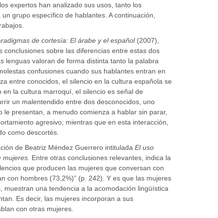
 los expertos han analizado sus usos, tanto los
un grupo específico de hablantes. A continuación,
rabajos.
aradigmas de cortesía: El árabe y el español
(2007),
conclusiones sobre las diferencias entre estas dos
 lenguas valoran de forma distinta tanto la palabra
n molestas confusiones cuando sus hablantes entran en
a entre conocidos, el silencio en la cultura española se
n la cultura marroquí, el silencio es señal de
urrir un malentendido entre dos desconocidos, uno
o le presentan, a menudo comienza a hablar sin parar,
rtamiento agresivo; mientras que en esta interacción,
tado como descortés.
ación de Beatriz Méndez Guerrero intitulada
El uso
e mujeres.
Entre otras conclusiones relevantes, indica la
silencios que producen las mujeres que conversan con
an con hombres (73,2%)” (p. 242). Y es que las mujeres
, muestran una tendencia a la acomodación lingüística
tan. Es decir, las mujeres incorporan a sus
blan con otras mujeres.