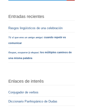
Entradas recientes
Rasgos lingüísticos de una celebración
: cuando repetir es
Tú sí que eres un amigo amigo
comunicar
,
y
: los múltiples caminos de
Ocupar
ocuparse
okupas
una misma palabra
Enlaces de interés
Conjugador de verbos
Diccionario Panhispánico de Dudas