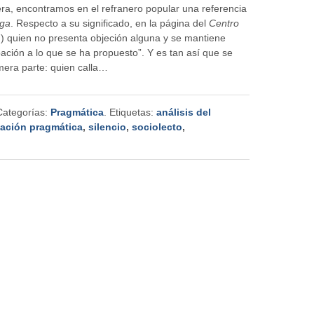
a, encontramos en el refranero popular una referencia
rga
. Respecto a su significado, en la página del
Centro
(…) quien no presenta objeción alguna y se mantiene
ación a lo que se ha propuesto”. Y es tan así que se
mera parte: quien calla…
Categorías:
Pragmática
. Etiquetas:
análisis del
ación pragmática
,
silencio
,
sociolecto
,