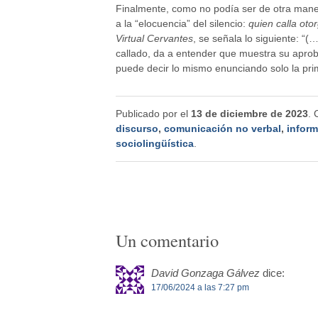
Finalmente, como no podía ser de otra maner
a la “elocuencia” del silencio:
quien calla oto
Virtual Cervantes
, se señala lo siguiente: “
callado, da a entender que muestra su aprob
puede decir lo mismo enunciando solo la pri
Publicado por
el
13 de diciembre de 2023
. 
discurso
,
comunicación no verbal
,
inform
sociolingüística
.
Un comentario
David Gonzaga Gálvez
dice:
17/06/2024 a las 7:27 pm