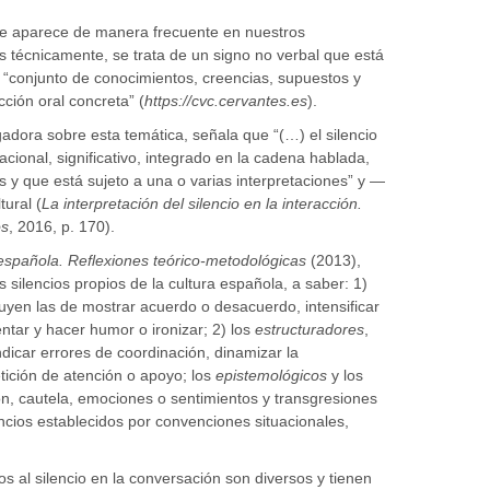
ue aparece de manera frecuente en nuestros
s técnicamente, se trata de un signo no verbal que está
l “conjunto de conocimientos, creencias, supuestos y
ción oral concreta” (
https://cvc.cervantes.es
).
adora sobre esta temática, señala que “(…) el silencio
onal, significativo, integrado en la cadena hablada,
s y que está sujeto a una o varias interpretaciones” y —
ural (
La interpretación del silencio en la interacción.
os
, 2016, p. 170).
 española. Reflexiones teórico-metodológicas
(2013),
silencios propios de la cultura española, a saber: 1)
luyen las de mostrar acuerdo o desacuerdo, intensificar
ntar y hacer humor o ironizar; 2) los
estructuradores
,
indicar errores de coordinación, dinamizar la
tición de atención o apoyo; los
epistemológicos
y los
ión, cautela, emociones o sentimientos y transgresiones
encios establecidos por convenciones situacionales,
s al silencio en la conversación son diversos y tienen