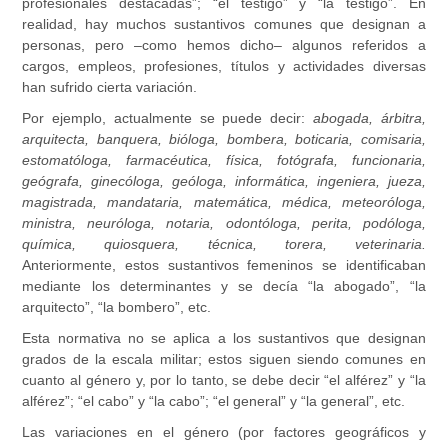
profesionales destacadas”; “el testigo” y “la testigo”. En
realidad, hay muchos sustantivos comunes que designan a
personas, pero –como hemos dicho– algunos referidos a
cargos, empleos, profesiones, títulos y actividades diversas
han sufrido cierta variación.
Por ejemplo, actualmente se puede decir:
abogada, árbitra,
arquitecta, banquera, bióloga, bombera, boticaria, comisaria,
estomatóloga, farmacéutica, física, fotógrafa, funcionaria,
geógrafa, ginecóloga, geóloga, informática, ingeniera, jueza,
magistrada, mandataria, matemática, médica, meteoróloga,
ministra, neuróloga, notaria, odontóloga, perita, podóloga,
química, quiosquera, técnica, torera, veterinaria.
Anteriormente, estos sustantivos femeninos se identificaban
mediante los determinantes y se decía “la abogado”, “la
arquitecto”, “la bombero”, etc.
Esta normativa no se aplica a los sustantivos que designan
grados de la escala militar; estos siguen siendo comunes en
cuanto al género y, por lo tanto, se debe decir “el alférez” y “la
alférez”; “el cabo” y “la cabo”; “el general” y “la general”, etc.
Las variaciones en el género (por factores geográficos y