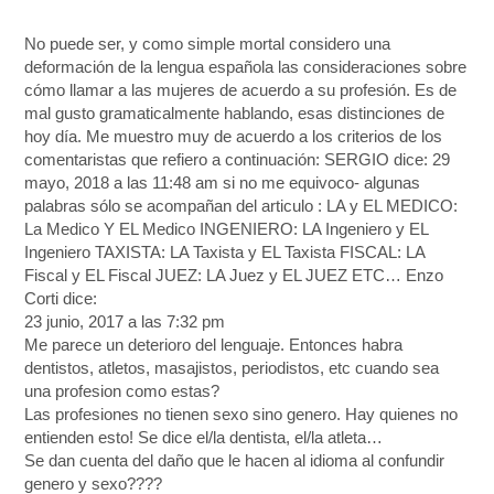
No puede ser, y como simple mortal considero una
deformación de la lengua española las consideraciones sobre
cómo llamar a las mujeres de acuerdo a su profesión. Es de
mal gusto gramaticalmente hablando, esas distinciones de
hoy día. Me muestro muy de acuerdo a los criterios de los
comentaristas que refiero a continuación: SERGIO dice: 29
mayo, 2018 a las 11:48 am si no me equivoco- algunas
palabras sólo se acompañan del articulo : LA y EL MEDICO:
La Medico Y EL Medico INGENIERO: LA Ingeniero y EL
Ingeniero TAXISTA: LA Taxista y EL Taxista FISCAL: LA
Fiscal y EL Fiscal JUEZ: LA Juez y EL JUEZ ETC… Enzo
Corti dice:
23 junio, 2017 a las 7:32 pm
Me parece un deterioro del lenguaje. Entonces habra
dentistos, atletos, masajistos, periodistos, etc cuando sea
una profesion como estas?
Las profesiones no tienen sexo sino genero. Hay quienes no
entienden esto! Se dice el/la dentista, el/la atleta…
Se dan cuenta del daño que le hacen al idioma al confundir
genero y sexo????